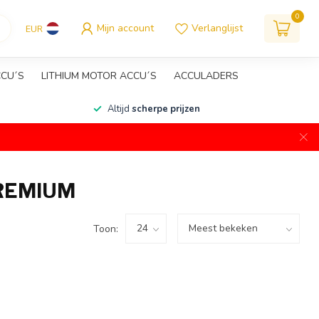
0
Mijn account
Verlanglijst
EUR
CCU´S
LITHIUM MOTOR ACCU´S
ACCULADERS
Altijd
scherpe prijzen
REMIUM
Toon: