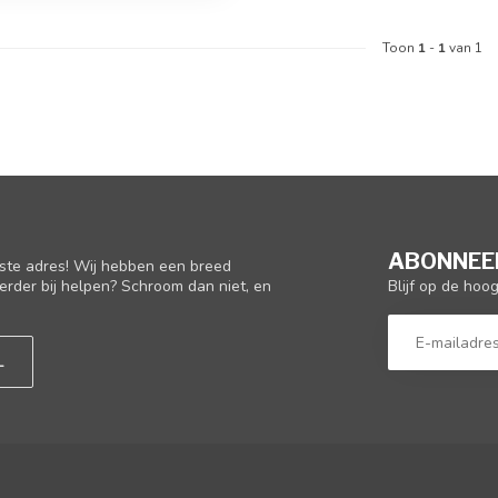
Toon
1
-
1
van 1
ABONNEER
iste adres! Wij hebben een breed
Blijf op de hoo
erder bij helpen? Schroom dan niet, en
L