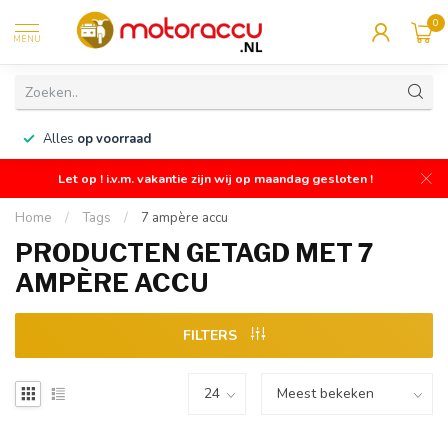
0
MENU
n
Alles
op voorraad
Let op ! i.v.m. vakantie zijn wij op maandag gesloten !
Home
/
Tags
/
7 ampère accu
PRODUCTEN GETAGD MET 7
AMPÈRE ACCU
FILTERS