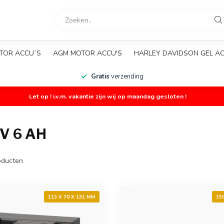
TOR ACCU´S
AGM MOTOR ACCU'S
HARLEY DAVIDSON GEL A
Gratis
verzending
Let op ! i.v.m. vakantie zijn wij op maandag gesloten !
V 6 AH
ducten
113 X 70 X 131 MM
15