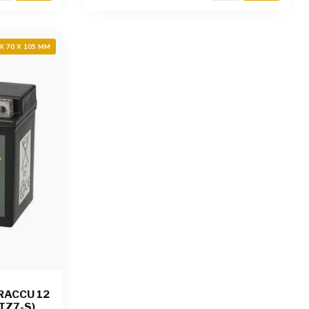
 X 70 X 105 MM
RACCU 12
TZ7-S)