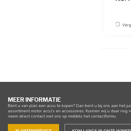
Verg
MEER INFORMATIE
Bent u van plan een accu te kopen? Dan bent u bij ons aan het ju
assortiment motor accu's en accessoires. Kunnen wij u daar nog v
neem direct contact met ons op middels het contactformu
KLANTENSERVICE
KOM LANGS IN ONZE WINKE