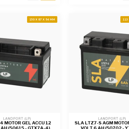
150 X 87 X 94 MM
113
LANDPORT (LP)
LANDPORT (LP)
4 MOTOR GEL ACCU 12
SLA LTZ7-S AGM MOTO
 AH (50615 - GTX7A-4)
VOLT 6 AH (50702 - Y