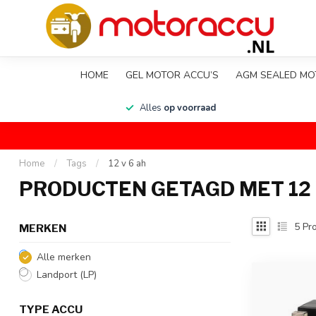
HOME
GEL MOTOR ACCU’S
AGM SEALED MO
en
Alles
op voorraad
Home
/
Tags
/
12 v 6 ah
PRODUCTEN GETAGD MET 12 
5
Pro
MERKEN
Alle merken
Landport (LP)
TYPE ACCU