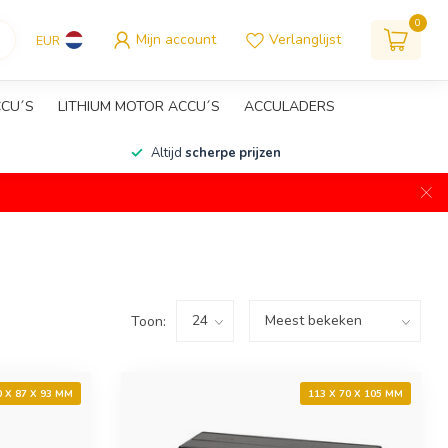
0
Mijn account
Verlanglijst
EUR
CCU´S
LITHIUM MOTOR ACCU´S
ACCULADERS
Altijd
scherpe prijzen
Toon:
0 X 87 X 93 MM
113 X 70 X 105 MM