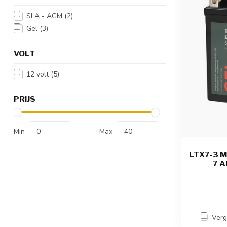
SLA - AGM
(2)
Gel
(3)
VOLT
12 volt
(5)
PRIJS
Min
Max
LTX7-3 M
7 A
Verg