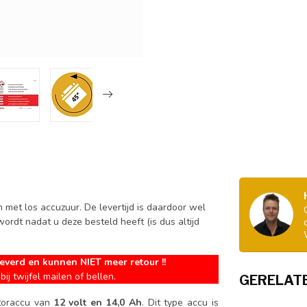
 met los accuzuur. De levertijd is daardoor wel
rdt nadat u deze besteld heeft (is dus altijd
everd en kunnen NIET meer retour !!
bij twijfel mailen of bellen.
GERELAT
toraccu van
12 volt en 14,0 Ah
. Dit type accu is