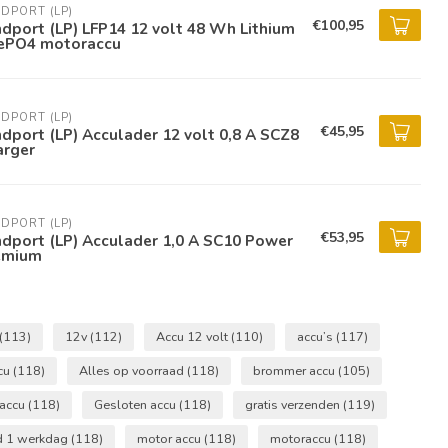
DPORT (LP)
€100,95
dport (LP) LFP14 12 volt 48 Wh Lithium
FePO4 motoraccu
DPORT (LP)
€45,95
dport (LP) Acculader 12 volt 0,8 A SCZ8
arger
DPORT (LP)
€53,95
dport (LP) Acculader 1,0 A SC10 Power
emium
(113)
12v
(112)
Accu 12 volt
(110)
accu’s
(117)
cu
(118)
Alles op voorraad
(118)
brommer accu
(105)
 accu
(118)
Gesloten accu
(118)
gratis verzenden
(119)
jd 1 werkdag
(118)
motor accu
(118)
motoraccu
(118)