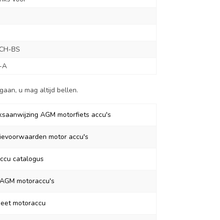
CH-BS
-A
aan, u mag altijd bellen.
ksaanwijzing AGM motorfiets accu's
ievoorwaarden motor accu's
ccu catalogus
 AGM motoraccu's
eet motoraccu