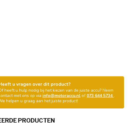
Heeft u vragen over dit product?
Of heeft u hulp nodig bij het kiezen van de juiste accu? Neem
contact met ons op via
info@motoraccu.nl
of
073 644 5734
.
We helpen u graag aan het juiste product!
EERDE PRODUCTEN