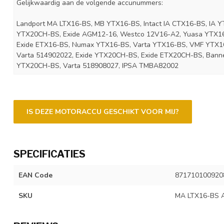
Gelijkwaardig aan de volgende accunummers:
Landport MA LTX16-BS, MB YTX16-BS, Intact IA CTX16-BS, IA Y
YTX20CH-BS, Exide AGM12-16, Westco 12V16-A2, Yuasa YTX16-B
Exide ETX16-BS, Numax YTX16-BS, Varta YTX16-BS, VMF YTX1
Varta 514902022, Exide YTX20CH-BS, Exide ETX20CH-BS, Bann
YTX20CH-BS, Varta 518908027, IPSA TMBA82002
IS DEZE MOTORACCU GESCHIKT VOOR MIJ?
SPECIFICATIES
EAN Code
871710100920
SKU
MA LTX16-BS A