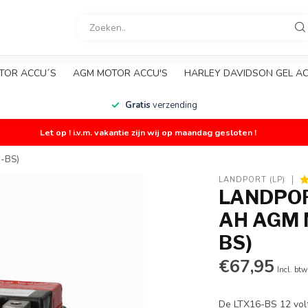
TOR ACCU´S
AGM MOTOR ACCU'S
HARLEY DAVIDSON GEL A
Gratis
verzending
Let op ! i.v.m. vakantie zijn wij op maandag gesloten !
6-BS)
LANDPORT (LP)
LANDPORT
AH AGM 
BS)
€67,95
Incl. btw
De LTX16-BS 12 volt