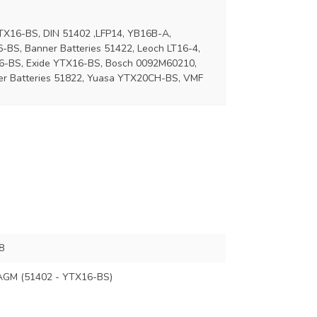
TX16-BS, DIN 51402 ,LFP14, YB16B-A,
S, Banner Batteries 51422, Leoch LT16-4,
6-BS, Exide YTX16-BS, Bosch 0092M60210,
er Batteries 51822, Yuasa YTX20CH-BS, VMF
8
GM (51402 - YTX16-BS)