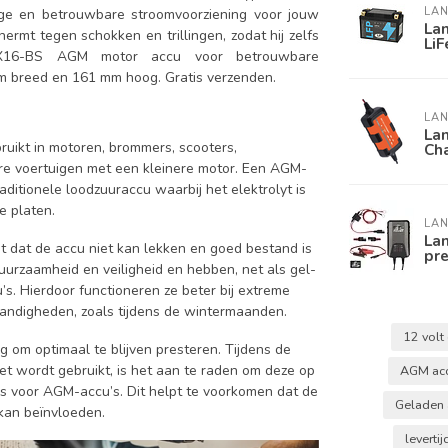
LAN
tige en betrouwbare stroomvoorziening voor jouw
Lan
t tegen schokken en trillingen, zodat hij zelfs
Li
TX16-BS AGM motor accu voor betrouwbare
m breed en 161 mm hoog. Gratis verzenden.
LAN
Lan
uikt in motoren, brommers, scooters,
Ch
re voertuigen met een kleinere motor. Een AGM-
aditionele loodzuuraccu waarbij het elektrolyt is
e platen.
LAN
Lan
t dat de accu niet kan lekken en goed bestand is
pr
urzaamheid en veiligheid en hebben, net als gel-
’s. Hierdoor functioneren ze beter bij extreme
andigheden, zoals tijdens de wintermaanden.
12 volt
 om optimaal te blijven presteren. Tijdens de
t wordt gebruikt, is het aan te raden om deze op
AGM ac
t is voor AGM-accu’s. Dit helpt te voorkomen dat de
Geladen
kan beïnvloeden.
leverti