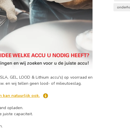
onderho
 SLA, GEL, LOOD & Lithium accu's) op voorraad en
b.t.w. en wij tellen geen lood- of milieutoeslag.
 kan natuurlijk ook.
aand opladen.
 juiste capaciteit.
n.