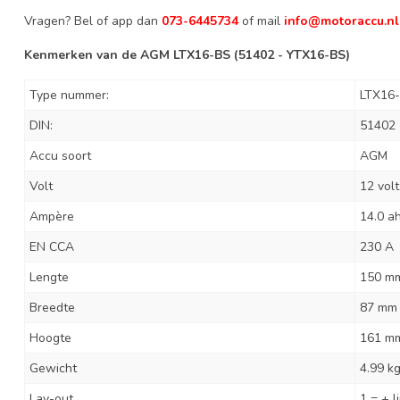
Vragen? Bel of app dan
073-6445734
of mail
info@motoraccu.nl
Kenmerken van de AGM LTX16-BS (51402 - YTX16-BS)
Type nummer:
LTX16
DIN:
51402
Accu soort
AGM
Volt
12 volt
Ampère
14.0 a
EN CCA
230 A
Lengte
150 m
Breedte
87 mm
Hoogte
161 m
Gewicht
4.99 k
Lay-out
1 = + l