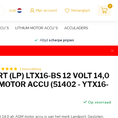
0
Mijn account
Verlanglijst
EUR
CCU´S
LITHIUM MOTOR ACCU´S
ACCULADERS
Altijd
scherpe prijzen
1 beoordeling
 (LP) LTX16-BS 12 VOLT 14,0
MOTOR ACCU (51402 - YTX16-
Op voorraad
 14,0 ah AGM motor accu is van het merk Landport. Gesloten,