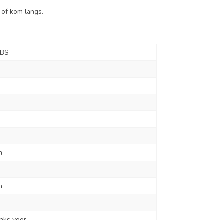
of kom langs.
-BS
h
m
m
g
inks voor