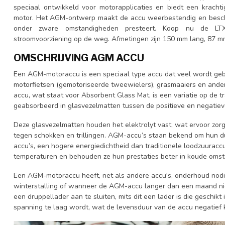
speciaal ontwikkeld voor motorapplicaties en biedt een krach
motor. Het AGM-ontwerp maakt de accu weerbestendig en bescherm
onder zware omstandigheden presteert. Koop nu de L
stroomvoorziening op de weg. Afmetingen zijn 150 mm lang, 87 m
OMSCHRIJVING AGM ACCU
Een AGM-motoraccu is een speciaal type accu dat veel wordt gebr
motorfietsen (gemotoriseerde tweewielers), grasmaaiers en ande
accu, wat staat voor Absorbent Glass Mat, is een variatie op de tr
geabsorbeerd in glasvezelmatten tussen de positieve en negatiev
Deze glasvezelmatten houden het elektrolyt vast, wat ervoor zorg
tegen schokken en trillingen. AGM-accu’s staan bekend om hun du
accu’s, een hogere energiedichtheid dan traditionele loodzuuraccu
temperaturen en behouden ze hun prestaties beter in koude omst
Een AGM-motoraccu heeft, net als andere accu's, onderhoud nodig
winterstalling of wanneer de AGM-accu langer dan een maand nie
een druppellader aan te sluiten, mits dit een lader is die geschik
spanning te laag wordt, wat de levensduur van de accu negatief 