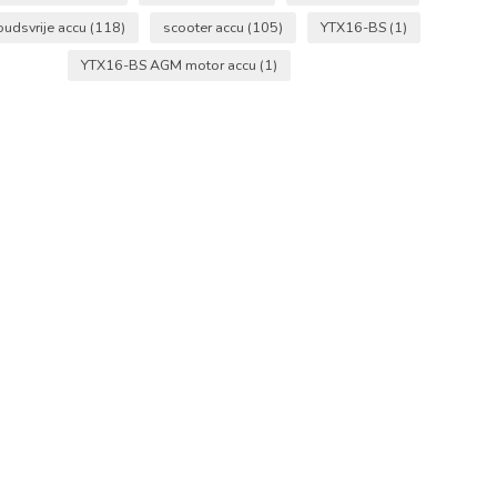
udsvrije accu
(118)
scooter accu
(105)
YTX16-BS
(1)
YTX16-BS AGM motor accu
(1)