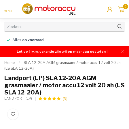
0
MENU
n
Alles
op voorraad
Let op ! i.v.m. vakantie zijn wij op maandag gesloten !
Home
/
SLA 12-20A AGM grasmaaier / motor accu 12 volt 20 ah
(LS SLA 12-20A)
Landport (LP) SLA 12-20A AGM
grasmaaier / motor accu 12 volt 20 ah (LS
SLA 12-20A)
(3)
LANDPORT (LP)