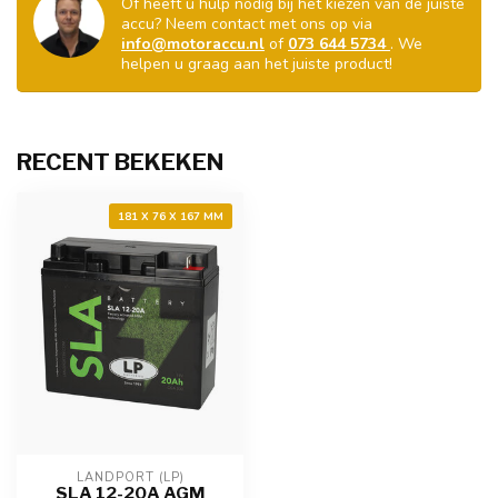
Of heeft u hulp nodig bij het kiezen van de juiste
accu? Neem contact met ons op via
info@motoraccu.nl
of
073 644 5734
. We
helpen u graag aan het juiste product!
RECENT BEKEKEN
181 X 76 X 167 MM
LANDPORT (LP)
SLA 12-20A AGM