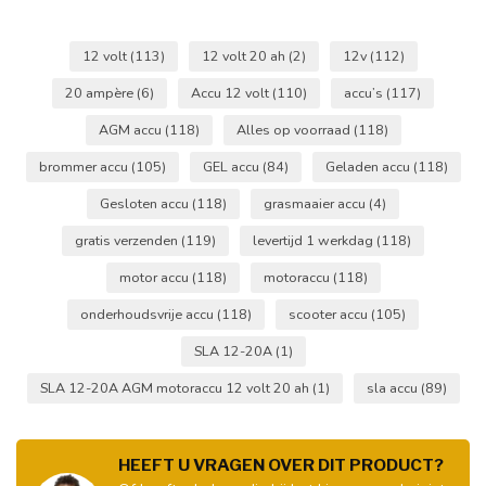
12 volt
(113)
12 volt 20 ah
(2)
12v
(112)
20 ampère
(6)
Accu 12 volt
(110)
accu’s
(117)
AGM accu
(118)
Alles op voorraad
(118)
brommer accu
(105)
GEL accu
(84)
Geladen accu
(118)
Gesloten accu
(118)
grasmaaier accu
(4)
gratis verzenden
(119)
levertijd 1 werkdag
(118)
motor accu
(118)
motoraccu
(118)
onderhoudsvrije accu
(118)
scooter accu
(105)
SLA 12-20A
(1)
SLA 12-20A AGM motoraccu 12 volt 20 ah
(1)
sla accu
(89)
HEEFT U VRAGEN OVER DIT PRODUCT?