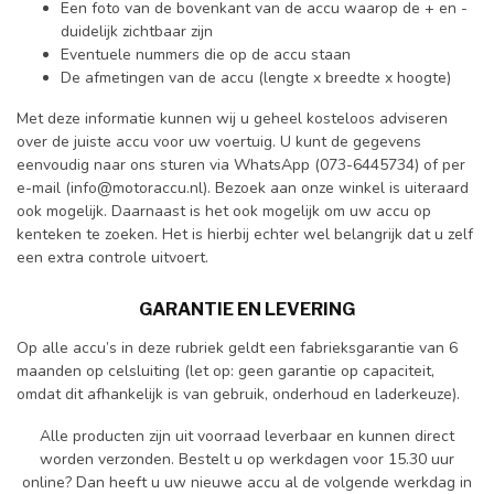
Een foto van de bovenkant van de accu waarop de + en -
duidelijk zichtbaar zijn
Eventuele nummers die op de accu staan
De afmetingen van de accu (lengte x breedte x hoogte)
Met deze informatie kunnen wij u geheel kosteloos adviseren
over de juiste accu voor uw voertuig. U kunt de gegevens
eenvoudig naar ons sturen via WhatsApp (073-6445734) of per
e-mail (
info@motoraccu.nl
). Bezoek aan onze winkel is uiteraard
ook mogelijk. Daarnaast is het ook mogelijk om uw
accu op
kenteken te zoeken
. Het is hierbij echter wel belangrijk dat u zelf
een extra controle uitvoert.
GARANTIE EN LEVERING
Op alle accu’s in deze rubriek geldt een fabrieksgarantie van 6
maanden op celsluiting (let op: geen garantie op capaciteit,
omdat dit afhankelijk is van gebruik, onderhoud en laderkeuze).
Alle producten zijn uit voorraad leverbaar en kunnen direct
worden verzonden. Bestelt u op werkdagen voor 15.30 uur
online? Dan heeft u uw nieuwe accu al de volgende werkdag in