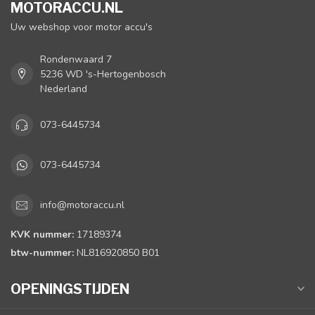
MOTORACCU.NL
Uw webshop voor motor accu's
Rondenwaard 7
5236 WD 's-Hertogenbosch
Nederland
073-6445734
073-6445734
info@motoraccu.nl
KVK nummer:
17189374
btw-nummer:
NL816920850 B01
OPENINGSTIJDEN