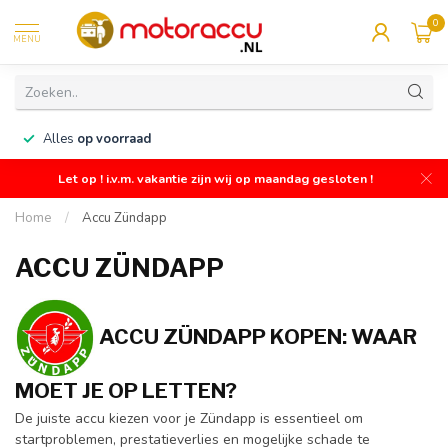
0
MENU
n
Alles
op voorraad
Let op ! i.v.m. vakantie zijn wij op maandag gesloten !
Home
/
Accu Zündapp
ACCU ZÜNDAPP
ACCU ZÜNDAPP KOPEN: WAAR
MOET JE OP LETTEN?
De juiste accu kiezen voor je Zündapp is essentieel om
startproblemen, prestatieverlies en mogelijke schade te