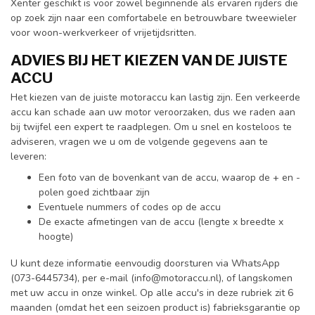
Xenter geschikt is voor zowel beginnende als ervaren rijders die
op zoek zijn naar een comfortabele en betrouwbare tweewieler
voor woon-werkverkeer of vrijetijdsritten.
ADVIES BIJ HET KIEZEN VAN DE JUISTE
ACCU
Het kiezen van de juiste motoraccu kan lastig zijn. Een verkeerde
accu kan schade aan uw motor veroorzaken, dus we raden aan
bij twijfel een expert te raadplegen. Om u snel en kosteloos te
adviseren, vragen we u om de volgende gegevens aan te
leveren:
Een foto van de bovenkant van de accu, waarop de + en -
polen goed zichtbaar zijn
Eventuele nummers of codes op de accu
De exacte afmetingen van de accu (lengte x breedte x
hoogte)
U kunt deze informatie eenvoudig doorsturen via WhatsApp
(073-6445734), per e-mail (
info@motoraccu.nl
), of langskomen
met uw accu in onze winkel. Op alle accu's in deze rubriek zit 6
maanden (omdat het een seizoen product is) fabrieksgarantie op