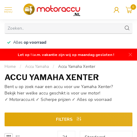
0
MENU
n
Alles
op voorraad
Let op ! i.v.m. vakantie zijn wij op maandag gesloten !
Home
/
Accu Yamaha
/
Accu Yamaha Xenter
ACCU YAMAHA XENTER
Bent u op zoek naar een accu voor uw Yamaha Xenter?
Bekijk hier welke accu geschikt is voor uw motor!
✓ Motoraccu.nl ✓ Scherpe prijzen ✓ Alles op voorraad
FILTERS