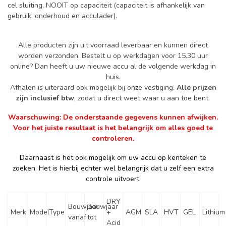
cel sluiting, NOOIT op capaciteit (capaciteit is afhankelijk van
gebruik, onderhoud en acculader).
Alle producten zijn uit voorraad leverbaar en kunnen direct
worden verzonden. Bestelt u op werkdagen voor 15.30 uur
online? Dan heeft u uw nieuwe accu al de volgende werkdag in
huis.
Afhalen is uiteraard ook mogelijk bij onze vestiging.
Alle prijzen
zijn inclusief btw
, zodat u direct weet waar u aan toe bent.
Waarschuwing: De onderstaande gegevens kunnen afwijken.
Voor het juiste resultaat is het belangrijk om alles goed te
controleren.
Daarnaast is het ook mogelijk om uw accu op kenteken te
zoeken. Het is hierbij echter wel belangrijk dat u zelf een extra
controle uitvoert.
DRY
Bouwjaar
Bouwjaar
Merk
Model
Type
+
AGM
SLA
HVT
GEL
Lithium
vanaf
tot
Acid