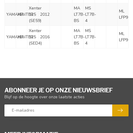
Xenter
MA
MS
ML
YAMAHA
XENTER
125
2012
LT7B-
LT7B-
LFP9
(SE59)
BS
4
Xenter
MA
MS
ML
YAMAHA
XENTER
125
2016
LT7B-
LT7B-
LFP9
(SED4)
BS
4
ABONNEER JE OP ONZE NIEUWSBRIEF
Blijf op de hoogte over onze laatste acties