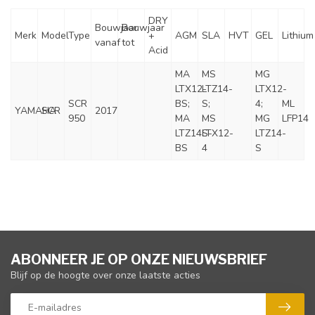
DRY
Bouwjaar
Bouwjaar
Merk
Model
Type
+
AGM
SLA
HVT
GEL
Lithium
vanaf
tot
Acid
MA
MS
MG
LTX12-
LTZ14-
LTX12-
SCR
BS;
S;
4;
ML
YAMAHA
SCR
2017
950
MA
MS
MG
LFP14
LTZ14S-
LTX12-
LTZ14-
BS
4
S
ABONNEER JE OP ONZE NIEUWSBRIEF
Blijf op de hoogte over onze laatste acties