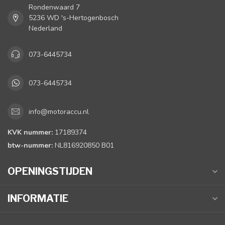
Rondenwaard 7
5236 WD 's-Hertogenbosch
Nederland
073-6445734
073-6445734
info@motoraccu.nl
KVK nummer:
17189374
btw-nummer:
NL816920850 B01
OPENINGSTIJDEN
INFORMATIE