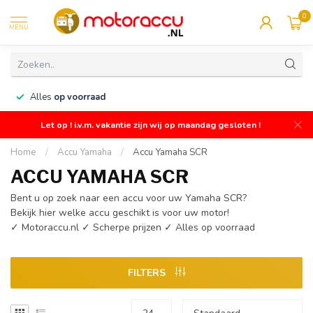
0
MENU
n
Alles
op voorraad
Let op ! i.v.m. vakantie zijn wij op maandag gesloten !
Home
/
Accu Yamaha
/
Accu Yamaha SCR
ACCU YAMAHA SCR
Bent u op zoek naar een accu voor uw Yamaha SCR?
Bekijk hier welke accu geschikt is voor uw motor!
✓ Motoraccu.nl ✓ Scherpe prijzen ✓ Alles op voorraad
FILTERS