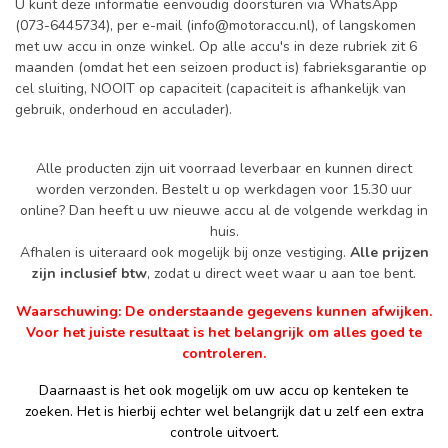
U kunt deze informatie eenvoudig doorsturen via WhatsApp
(073-6445734), per e-mail (
info@motoraccu.nl
), of langskomen
met uw accu in onze winkel. Op alle accu's in deze rubriek zit 6
maanden (omdat het een seizoen product is) fabrieksgarantie op
cel sluiting, NOOIT op capaciteit (capaciteit is afhankelijk van
gebruik, onderhoud en acculader).
Alle producten zijn uit voorraad leverbaar en kunnen direct
worden verzonden. Bestelt u op werkdagen voor 15.30 uur
online? Dan heeft u uw nieuwe accu al de volgende werkdag in
huis.
Afhalen is uiteraard ook mogelijk bij onze vestiging.
Alle prijzen
zijn inclusief btw
, zodat u direct weet waar u aan toe bent.
Waarschuwing: De onderstaande gegevens kunnen afwijken.
Voor het juiste resultaat is het belangrijk om alles goed te
controleren.
Daarnaast is het ook mogelijk om uw accu op kenteken te
zoeken. Het is hierbij echter wel belangrijk dat u zelf een extra
controle uitvoert.