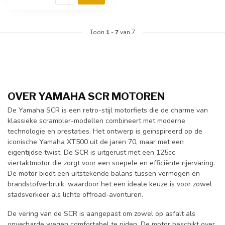
Toon
1
-
7
van 7
OVER YAMAHA SCR MOTOREN
De Yamaha SCR is een retro-stijl motorfiets die de charme van
klassieke scrambler-modellen combineert met moderne
technologie en prestaties. Het ontwerp is geïnspireerd op de
iconische Yamaha XT500 uit de jaren 70, maar met een
eigentijdse twist. De SCR is uitgerust met een 125cc
viertaktmotor die zorgt voor een soepele en efficiënte rijervaring.
De motor biedt een uitstekende balans tussen vermogen en
brandstofverbruik, waardoor het een ideale keuze is voor zowel
stadsverkeer als lichte offroad-avonturen.
De vering van de SCR is aangepast om zowel op asfalt als
onverharde wegen comfortabel te rijden. De motor beschikt over