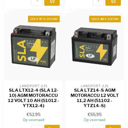
150 X 87 X 130 MM
150 X 88 X 110 MM
LANDPORT (LP)
LANDPORT (LP)
SLA LTX12-4 (SLA 12-
SLA LTZ14-S AGM
10) AGM MOTORACCU
MOTORACCU 12 VOLT
12 VOLT 10 AH (51012 -
11,2 AH (51102 -
YTX12-4)
YTZ14-S)
€52,95
€55,95
Op voorraad
Op voorraad