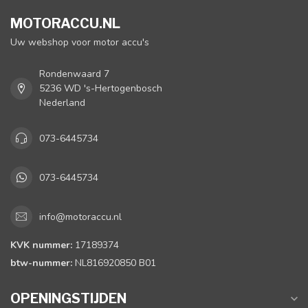
MOTORACCU.NL
Uw webshop voor motor accu's
Rondenwaard 7
5236 WD 's-Hertogenbosch
Nederland
073-6445734
073-6445734
info@motoraccu.nl
KVK nummer:
17189374
btw-nummer:
NL816920850 B01
OPENINGSTIJDEN