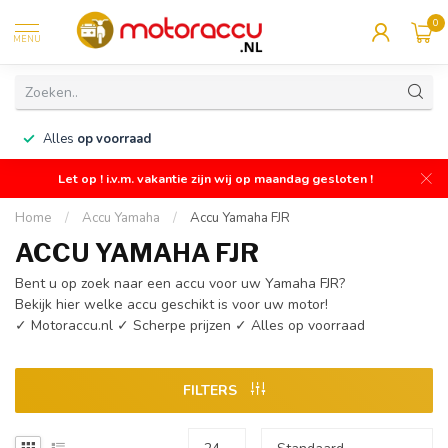
0
MENU
n
Alles
op voorraad
Let op ! i.v.m. vakantie zijn wij op maandag gesloten !
Home
/
Accu Yamaha
/
Accu Yamaha FJR
ACCU YAMAHA FJR
Bent u op zoek naar een accu voor uw Yamaha FJR?
Bekijk hier welke accu geschikt is voor uw motor!
✓ Motoraccu.nl ✓ Scherpe prijzen ✓ Alles op voorraad
FILTERS