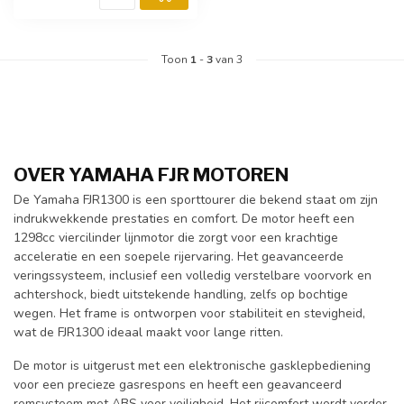
Toon
1
-
3
van 3
OVER YAMAHA FJR MOTOREN
De Yamaha FJR1300 is een sporttourer die bekend staat om zijn
indrukwekkende prestaties en comfort. De motor heeft een
1298cc viercilinder lijnmotor die zorgt voor een krachtige
acceleratie en een soepele rijervaring. Het geavanceerde
veringssysteem, inclusief een volledig verstelbare voorvork en
achtershock, biedt uitstekende handling, zelfs op bochtige
wegen. Het frame is ontworpen voor stabiliteit en stevigheid,
wat de FJR1300 ideaal maakt voor lange ritten.
De motor is uitgerust met een elektronische gasklepbediening
voor een precieze gasrespons en heeft een geavanceerd
remsysteem met ABS voor veiligheid. Het rijcomfort wordt verder