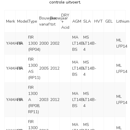
controle uitvoert.
DRY
Bouwjaar
Bouwjaar
Merk
Model
Type
+
AGM
SLA
HVT
GEL
Lithium
vanaf
tot
Acid
FJR
MA
MS
ML
YAMAHA
FJR
1300
2000
2002
LT14B-
LT14B-
LFP14
(RP04)
BS
4
FJR
MA
MS
1300
ML
YAMAHA
FJR
2005
2012
LT14B-
LT14B-
AS
LFP14
BS
4
(RP11)
FJR
1300
MA
MS
ML
YAMAHA
FJR
A
2003
2012
LT14B-
LT14B-
LFP14
(RP08,
BS
4
RP11)
FJR
MA
MS
1300
ML