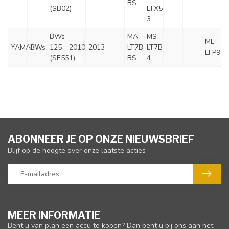
BS
(SB02)
LTX5-
3
BWs
MA
MS
ML
YAMAHA
BWs
125
2010
2013
LT7B-
LT7B-
LFP9
(SE551)
BS
4
ABONNEER JE OP ONZE NIEUWSBRIEF
Blijf op de hoogte over onze laatste acties
MEER INFORMATIE
Bent u van plan een accu te kopen? Dan bent u bij ons aan het