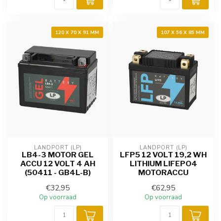
120 X 70 X 91 MM
107 X 56 X 85 MM
LANDPORT (LP)
LANDPORT (LP)
LB4-3 MOTOR GEL
LFP5 12 VOLT 19,2 WH
ACCU 12 VOLT 4 AH
LITHIUM LIFEPO4
(50411 - GB4L-B)
MOTORACCU
€32,95
€62,95
Op voorraad
Op voorraad