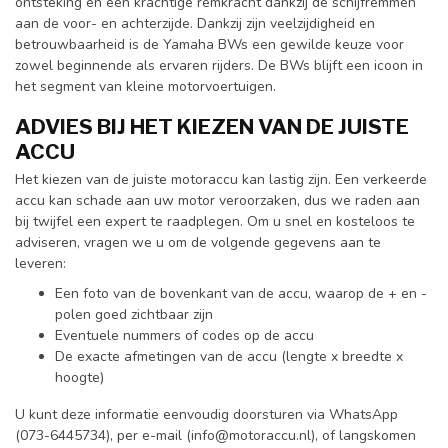
ontsteking en een krachtige remkracht dankzij de schijfremmen
aan de voor- en achterzijde. Dankzij zijn veelzijdigheid en
betrouwbaarheid is de Yamaha BWs een gewilde keuze voor
zowel beginnende als ervaren rijders. De BWs blijft een icoon in
het segment van kleine motorvoertuigen.
ADVIES BIJ HET KIEZEN VAN DE JUISTE
ACCU
Het kiezen van de juiste motoraccu kan lastig zijn. Een verkeerde
accu kan schade aan uw motor veroorzaken, dus we raden aan
bij twijfel een expert te raadplegen. Om u snel en kosteloos te
adviseren, vragen we u om de volgende gegevens aan te
leveren:
Een foto van de bovenkant van de accu, waarop de + en -
polen goed zichtbaar zijn
Eventuele nummers of codes op de accu
De exacte afmetingen van de accu (lengte x breedte x
hoogte)
U kunt deze informatie eenvoudig doorsturen via WhatsApp
(073-6445734), per e-mail (
info@motoraccu.nl
), of langskomen