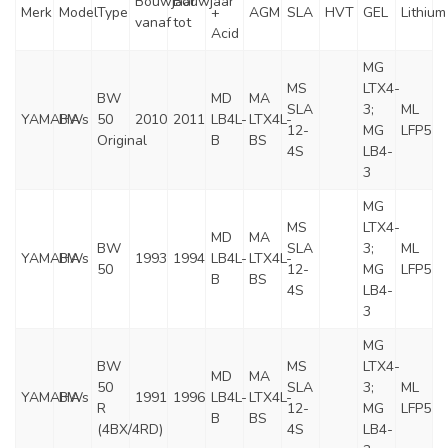
Bouwjaar
Bouwjaar
Merk
Model
Type
+
AGM
SLA
HVT
GEL
Lithium
vanaf
tot
Acid
MG
MS
LTX4-
BW
MD
MA
SLA
3;
ML
YAMAHA
BWs
50
2010
2011
LB4L-
LTX4L-
12-
MG
LFP5
Original
B
BS
4S
LB4-
3
MG
MS
LTX4-
MD
MA
BW
SLA
3;
ML
YAMAHA
BWs
1993
1994
LB4L-
LTX4L-
50
12-
MG
LFP5
B
BS
4S
LB4-
3
MG
BW
MS
LTX4-
MD
MA
50
SLA
3;
ML
YAMAHA
BWs
1991
1996
LB4L-
LTX4L-
R
12-
MG
LFP5
B
BS
(4BX/4RD)
4S
LB4-