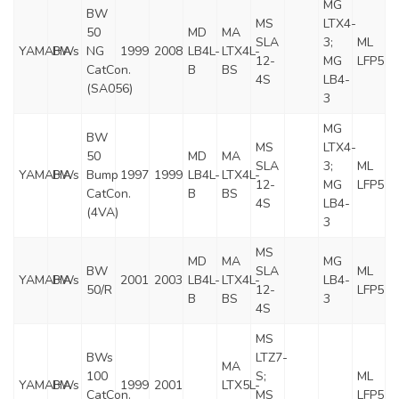
MG
BW
MS
LTX4-
50
MD
MA
SLA
3;
ML
YAMAHA
BWs
NG
1999
2008
LB4L-
LTX4L-
12-
MG
LFP5
CatCon.
B
BS
4S
LB4-
(SA056)
3
MG
BW
MS
LTX4-
50
MD
MA
SLA
3;
ML
YAMAHA
BWs
Bump
1997
1999
LB4L-
LTX4L-
12-
MG
LFP5
CatCon.
B
BS
4S
LB4-
(4VA)
3
MS
MD
MA
MG
BW
SLA
ML
YAMAHA
BWs
2001
2003
LB4L-
LTX4L-
LB4-
50/R
12-
LFP5
B
BS
3
4S
MS
BWs
LTZ7-
MA
100
S;
ML
YAMAHA
BWs
1999
2001
LTX5L-
CatCon.
MS
LFP5