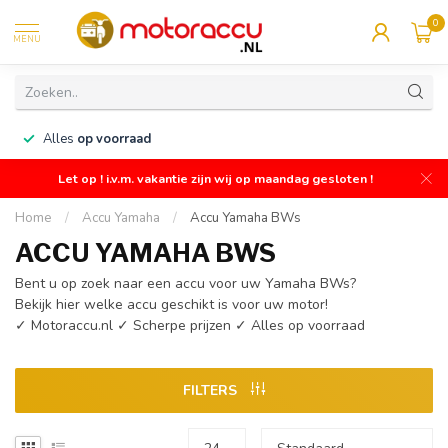
0
MENU
n
Alles
op voorraad
Let op ! i.v.m. vakantie zijn wij op maandag gesloten !
Home
/
Accu Yamaha
/
Accu Yamaha BWs
ACCU YAMAHA BWS
Bent u op zoek naar een accu voor uw Yamaha BWs?
Bekijk hier welke accu geschikt is voor uw motor!
✓ Motoraccu.nl ✓ Scherpe prijzen ✓ Alles op voorraad
FILTERS