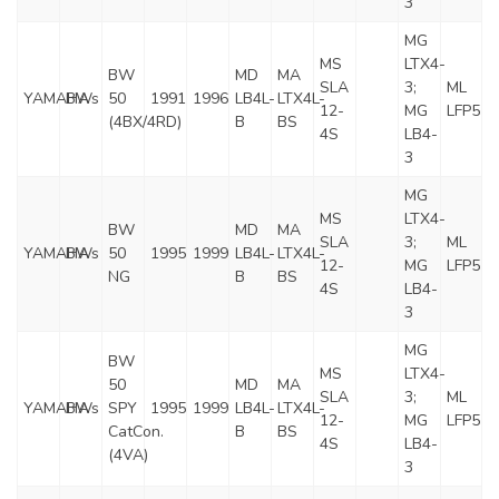
3
MG
MS
LTX4-
BW
MD
MA
SLA
3;
ML
YAMAHA
BWs
50
1991
1996
LB4L-
LTX4L-
12-
MG
LFP5
(4BX/4RD)
B
BS
4S
LB4-
3
MG
MS
LTX4-
BW
MD
MA
SLA
3;
ML
YAMAHA
BWs
50
1995
1999
LB4L-
LTX4L-
12-
MG
LFP5
NG
B
BS
4S
LB4-
3
MG
BW
MS
LTX4-
50
MD
MA
SLA
3;
ML
YAMAHA
BWs
SPY
1995
1999
LB4L-
LTX4L-
12-
MG
LFP5
CatCon.
B
BS
4S
LB4-
(4VA)
3