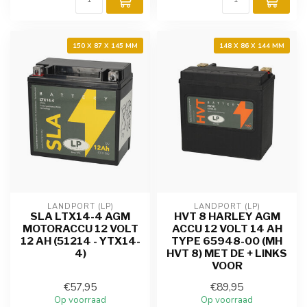
150 X 87 X 145 MM
148 X 86 X 144 MM
LANDPORT (LP)
LANDPORT (LP)
SLA LTX14-4 AGM
HVT 8 HARLEY AGM
MOTORACCU 12 VOLT
ACCU 12 VOLT 14 AH
12 AH (51214 - YTX14-
TYPE 65948-00 (MH
4)
HVT 8) MET DE + LINKS
VOOR
€57,95
€89,95
Op voorraad
Op voorraad