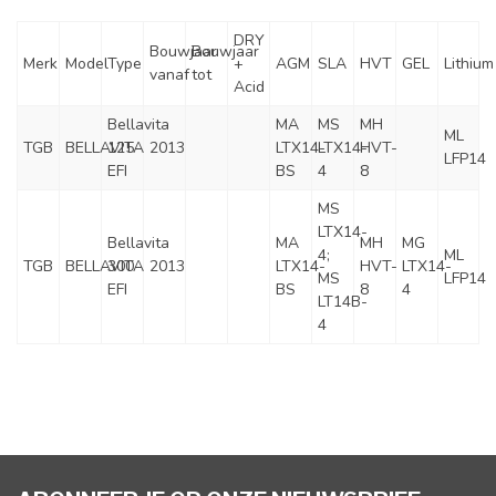
DRY
Bouwjaar
Bouwjaar
Merk
Model
Type
+
AGM
SLA
HVT
GEL
Lithium
vanaf
tot
Acid
Bellavita
MA
MS
MH
ML
TGB
BELLAVITA
125
2013
LTX14-
LTX14-
HVT-
LFP14
EFI
BS
4
8
MS
LTX14-
Bellavita
MA
MH
MG
4;
ML
TGB
BELLAVITA
300
2013
LTX14-
HVT-
LTX14-
MS
LFP14
EFI
BS
8
4
LT14B-
4