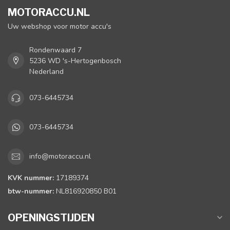
MOTORACCU.NL
Uw webshop voor motor accu's
Rondenwaard 7
5236 WD 's-Hertogenbosch
Nederland
073-6445734
073-6445734
info@motoraccu.nl
KVK nummer:
17189374
btw-nummer:
NL816920850 B01
OPENINGSTIJDEN