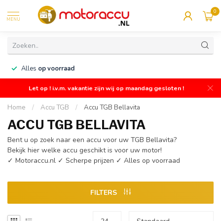
0
MENU
n
Alles
op voorraad
Let op ! i.v.m. vakantie zijn wij op maandag gesloten !
Home
/
Accu TGB
/
Accu TGB Bellavita
ACCU TGB BELLAVITA
Bent u op zoek naar een accu voor uw TGB Bellavita?
Bekijk hier welke accu geschikt is voor uw motor!
✓ Motoraccu.nl ✓ Scherpe prijzen ✓ Alles op voorraad
FILTERS