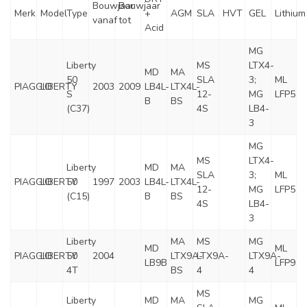
Bouwjaar
Bouwjaar
Merk
Model
Type
+
AGM
SLA
HVT
GEL
Lithium
vanaf
tot
Acid
MG
Liberty
MS
LTX4-
MD
MA
50
SLA
3;
ML
PIAGGIO
LIBERTY
2003
2009
LB4L-
LTX4L-
S
12-
MG
LFP5
B
BS
(C37)
4S
LB4-
3
MG
MS
LTX4-
Liberty
MD
MA
SLA
3;
ML
PIAGGIO
LIBERTY
50
1997
2003
LB4L-
LTX4L-
12-
MG
LFP5
(C15)
B
BS
4S
LB4-
3
Liberty
MA
MS
MG
MD
ML
PIAGGIO
LIBERTY
50
2004
LTX9A-
LTX9A-
LTX9A-
LB9B
LFP9
4T
BS
4
4
MS
Liberty
MD
MA
MG