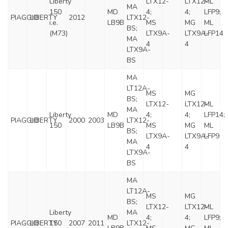
Liberty
LTX12-
LTX12-
ML
MA
150
MD
4;
4;
LFP9;
PIAGGIO
LIBERTY
2012
LTX12-
i.e.
LB9B
MS
MG
ML
BS;
(M73)
LTX9A-
LTX9A-
LFP14
MA
4
4
LTX9A-
BS
MA
LT12A-
MS
MG
BS;
LTX12-
LTX12-
ML
MA
Liberty
MD
4;
4;
LFP14;
PIAGGIO
LIBERTY
2000
2003
LTX12-
150
LB9B
MS
MG
ML
BS;
LTX9A-
LTX9A-
LFP9
MA
4
4
LTX9A-
BS
MA
LT12A-
MS
MG
BS;
LTX12-
LTX12-
ML
Liberty
MA
MD
4;
4;
LFP9;
PIAGGIO
LIBERTY
150
2007
2011
LTX12-