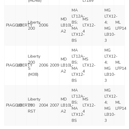
(MD4B)
LTZ8V
MA
MG
LT12A-
LTX12-
MD
MS
Liberty
BS;
4;
ML
PIAGGIO
LIBERTY
2006
LB10L-
LTX12-
200
MA
MG
LFP14
A2
4
LTX12-
LB10-
BS
3
MA
MG
Liberty
LT12A-
LTX12-
MD
MS
200
BS;
4;
ML
PIAGGIO
LIBERTY
2006
2009
LB10L-
LTX12-
S
MA
MG
LFP14
A2
4
(M38)
LTX12-
LB10-
BS
3
MA
MG
LT12A-
LTX12-
Liberty
MD
MS
BS;
4;
ML
PIAGGIO
LIBERTY
200
2004
2007
LB10L-
LTX12-
MA
MG
LFP14
RST
A2
4
LTX12-
LB10-
BS
3