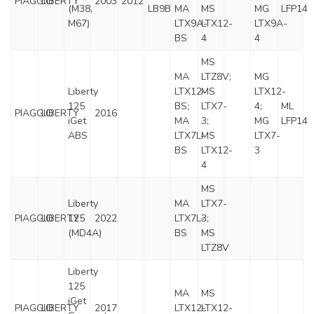
PIAGGIO
LIBERTY
2003
2012
(M38,
LB9B
MA
MS
MG
LFP14
M67)
LTX9A-
LTX12-
LTX9A-
BS
4
4
MS
MA
LTZ8V;
MG
Liberty
LTX12-
MS
LTX12-
125
BS;
LTX7-
4;
ML
PIAGGIO
LIBERTY
2016
iGet
MA
3;
MG
LFP14
ABS
LTX7L-
MS
LTX7-
BS
LTX12-
3
4
MS
Liberty
MA
LTX7-
PIAGGIO
LIBERTY
125
2022
LTX7L-
3;
(MD4A)
BS
MS
LTZ8V
Liberty
125
MA
MS
iGet
PIAGGIO
LIBERTY
2017
LTX12-
LTX12-