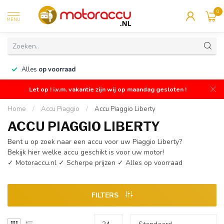
0
MENU
n
Alles
op voorraad
Let op ! i.v.m. vakantie zijn wij op maandag gesloten !
Home
/
Accu Piaggio
/
Accu Piaggio Liberty
ACCU PIAGGIO LIBERTY
Bent u op zoek naar een accu voor uw Piaggio Liberty?
Bekijk hier welke accu geschikt is voor uw motor!
✓ Motoraccu.nl ✓ Scherpe prijzen ✓ Alles op voorraad
FILTERS