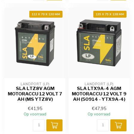
113 X 70 X 130 MM
135 X 75 X 138 MM
LANDPORT (LP)
LANDPORT (LP)
SLA LTZ8V AGM
SLA LTX9A-4 AGM
MOTORACCU 12 VOLT 7
MOTORACCU 12 VOLT 9
AH (MS YTZ8V)
AH (50914 - YTX9A-4)
€41,95
€47,95
Op voorraad
Op voorraad