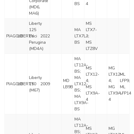
Corporate
BS
4
(MD6,
MA6)
Liberty
MS
125
MA
LTX7-
PIAGGIO
LIBERTY
Baci
2022
LTX7L-
3;
Perugina
BS
MS
(MD4A)
LTZ8V
MA
LT12A-
MS
MG
BS;
LTX12-
LTX12-
ML
Liberty
MA
MD
4;
4;
LFP9;
PIAGGIO
LIBERTY
150
2009
LTX12-
LB9B
MS
MG
ML
(M67)
BS;
LTX9A-
LTX9A-
LFP14
MA
4
4
LTX9A-
BS
MA
LT12A-
MS
MG
BS;