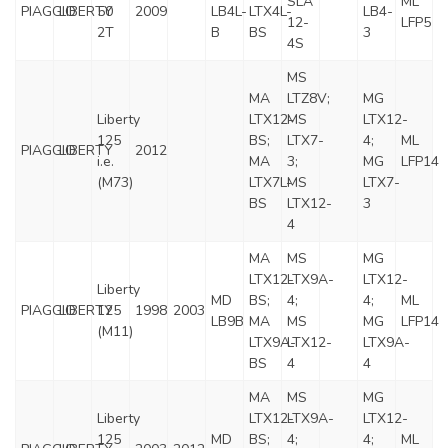
SLA
ML
PIAGGIO
LIBERTY
50
2009
LB4L-
LTX4L-
LB4-
12-
LFP5
2T
B
BS
3
4S
MS
MA
LTZ8V;
MG
Liberty
LTX12-
MS
LTX12-
125
BS;
LTX7-
4;
ML
PIAGGIO
LIBERTY
2012
i.e.
MA
3;
MG
LFP14
(M73)
LTX7L-
MS
LTX7-
BS
LTX12-
3
4
MA
MS
MG
LTX12-
LTX9A-
LTX12-
Liberty
MD
BS;
4;
4;
ML
PIAGGIO
LIBERTY
125
1998
2003
LB9B
MA
MS
MG
LFP14
(M11)
LTX9A-
LTX12-
LTX9A-
BS
4
4
MA
MS
MG
Liberty
LTX12-
LTX9A-
LTX12-
125
MD
BS;
4;
4;
ML