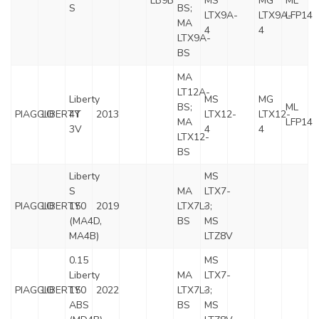
LB9B
MS
MG
ML
S
BS;
LTX9A-
LTX9A-
LFP14
MA
4
4
LTX9A-
BS
MA
LT12A-
Liberty
MS
MG
BS;
ML
PIAGGIO
LIBERTY
4T
2013
LTX12-
LTX12-
MA
LFP14
3V
4
4
LTX12-
BS
Liberty
MS
S
MA
LTX7-
PIAGGIO
LIBERTY
150
2019
LTX7L-
3;
(MA4D,
BS
MS
MA4B)
LTZ8V
0.15
MS
Liberty
MA
LTX7-
PIAGGIO
LIBERTY
150
2022
LTX7L-
3;
ABS
BS
MS