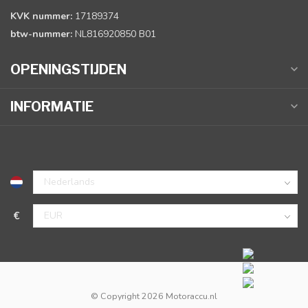
KVK nummer:
17189374
btw-nummer:
NL816920850 B01
OPENINGSTIJDEN
INFORMATIE
€
© Copyright 2026 Motoraccu.nl