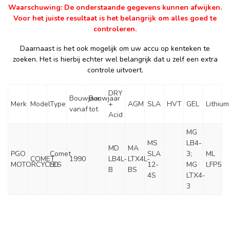
Waarschuwing: De onderstaande gegevens kunnen afwijken.
Voor het juiste resultaat is het belangrijk om alles goed te
controleren.
Daarnaast is het ook mogelijk om uw accu op kenteken te
zoeken. Het is hierbij echter wel belangrijk dat u zelf een extra
controle uitvoert.
DRY
Bouwjaar
Bouwjaar
Merk
Model
Type
+
AGM
SLA
HVT
GEL
Lithium
vanaf
tot
Acid
MG
MS
LB4-
MD
MA
PGO
Comet
SLA
3;
ML
COMET
1990
LB4L-
LTX4L-
MOTORCYCLES
50
12-
MG
LFP5
B
BS
4S
LTX4-
3