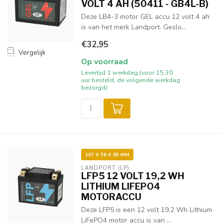
VOLT 4 AH (50411 - GB4L-B)
Deze LB4-3 motor GEL accu 12 volt 4 ah
is van het merk Landport. Geslo...
€32,95
Vergelijk
Op voorraad
Levertijd 1 werkdag (voor 15:30
uur besteld, de volgende werkdag
bezorgd)
107 X 56 X 85 MM
LANDPORT (LP)
LFP5 12 VOLT 19,2 WH
LITHIUM LIFEPO4
MOTORACCU
Deze LFP5 is een 12 volt 19,2 Wh Lithium
LiFePO4 motor accu is van ...