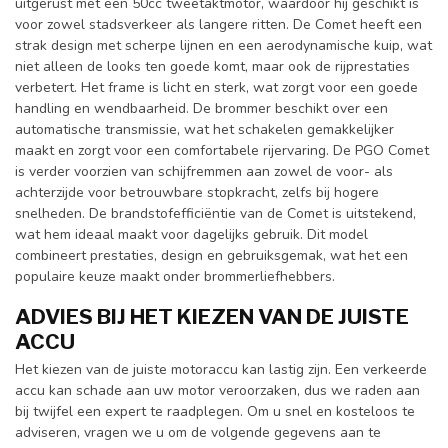
uitgerust met een 50cc tweetaktmotor, waardoor hij geschikt is
voor zowel stadsverkeer als langere ritten. De Comet heeft een
strak design met scherpe lijnen en een aerodynamische kuip, wat
niet alleen de looks ten goede komt, maar ook de rijprestaties
verbetert. Het frame is licht en sterk, wat zorgt voor een goede
handling en wendbaarheid. De brommer beschikt over een
automatische transmissie, wat het schakelen gemakkelijker
maakt en zorgt voor een comfortabele rijervaring. De PGO Comet
is verder voorzien van schijfremmen aan zowel de voor- als
achterzijde voor betrouwbare stopkracht, zelfs bij hogere
snelheden. De brandstofefficiëntie van de Comet is uitstekend,
wat hem ideaal maakt voor dagelijks gebruik. Dit model
combineert prestaties, design en gebruiksgemak, wat het een
populaire keuze maakt onder brommerliefhebbers.
ADVIES BIJ HET KIEZEN VAN DE JUISTE
ACCU
Het kiezen van de juiste motoraccu kan lastig zijn. Een verkeerde
accu kan schade aan uw motor veroorzaken, dus we raden aan
bij twijfel een expert te raadplegen. Om u snel en kosteloos te
adviseren, vragen we u om de volgende gegevens aan te