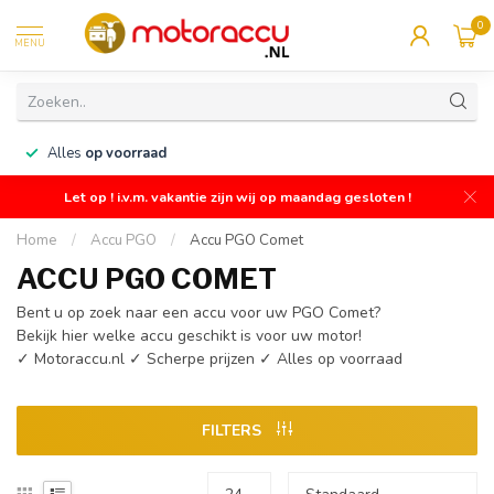
0
MENU
n
Alles
op voorraad
Let op ! i.v.m. vakantie zijn wij op maandag gesloten !
Home
/
Accu PGO
/
Accu PGO Comet
ACCU PGO COMET
Bent u op zoek naar een accu voor uw PGO Comet?
Bekijk hier welke accu geschikt is voor uw motor!
✓ Motoraccu.nl ✓ Scherpe prijzen ✓ Alles op voorraad
FILTERS