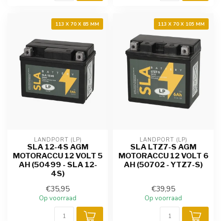
113 X 70 X 85 MM
113 X 70 X 105 MM
LANDPORT (LP)
LANDPORT (LP)
SLA 12-4S AGM
SLA LTZ7-S AGM
MOTORACCU 12 VOLT 5
MOTORACCU 12 VOLT 6
AH (50499 - SLA 12-
AH (50702 - YTZ7-S)
4S)
€35,95
€39,95
Op voorraad
Op voorraad