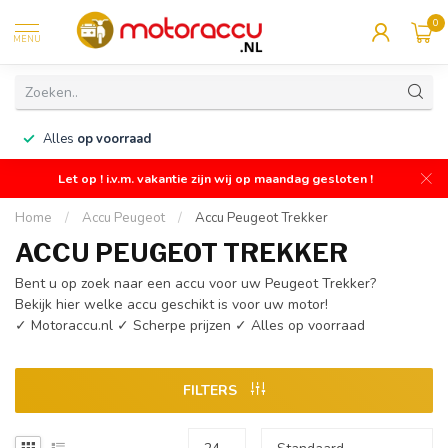
0
MENU
n
Alles
op voorraad
Let op ! i.v.m. vakantie zijn wij op maandag gesloten !
Home
/
Accu Peugeot
/
Accu Peugeot Trekker
ACCU PEUGEOT TREKKER
Bent u op zoek naar een accu voor uw Peugeot Trekker?
Bekijk hier welke accu geschikt is voor uw motor!
✓ Motoraccu.nl ✓ Scherpe prijzen ✓ Alles op voorraad
FILTERS