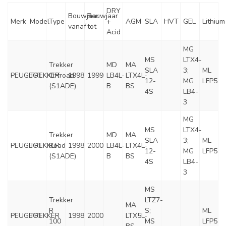
DRY
Bouwjaar
Bouwjaar
Merk
Model
Type
+
AGM
SLA
HVT
GEL
Lithium
vanaf
tot
Acid
MG
MS
LTX4-
Trekker
MD
MA
SLA
3;
ML
PEUGEOT
TREKKER
Offroad
1998
1999
LB4L-
LTX4L-
12-
MG
LFP5
(S1ADE)
B
BS
4S
LB4-
3
MG
MS
LTX4-
Trekker
MD
MA
SLA
3;
ML
PEUGEOT
TREKKER
Road
1998
2000
LB4L-
LTX4L-
12-
MG
LFP5
(S1ADE)
B
BS
4S
LB4-
3
MS
Trekker
LTZ7-
MA
R
S;
ML
PEUGEOT
TREKKER
1998
2000
LTX5L-
100
MS
LFP5