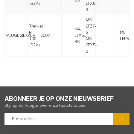
BS
(S2A)
LTX5-
3
MS
Trekker
LTZ7-
MA
R
S;
ML
PEUGEOT
TREKKER
2007
LTX5L-
100
MS
LFP5
BS
(S2A)
LTX5-
3
ABONNEER JE OP ONZE NIEUWSBRIEF
Blijf op de hoogte over onze laatste acties