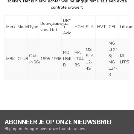
zoeken. Het is hierbij echter wel belangrijk dat u zelf een extra
controle uitvoert.
DRY
Bouwjaar
Bouwjaar
Merk
Model
Type
+
AGM
SLA
HVT
GEL
Lithium
vanaf
tot
Acid
MG
MS
LTX4-
MD
MA
Club
SLA
3;
ML
MBK
CLUB
1995
1996
LB4L-
LTX4L-
(NS6)
12-
MG
LFP5
B
BS
4S
LB4-
3
ABONNEER JE OP ONZE NIEUWSBRIEF
Blijf op de hoogte over onze laatste acties