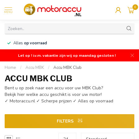
0
MENU
n
Alles
op voorraad
Let op ! i.v.m. vakantie zijn wij op maandag gesloten !
Home
/
Accu MBK
/
Accu MBK Club
ACCU MBK CLUB
Bent u op zoek naar een accu voor uw MBK Club?
Bekijk hier welke accu geschikt is voor uw motor!
✓ Motoraccu.nl ✓ Scherpe prijzen ✓ Alles op voorraad
FILTERS