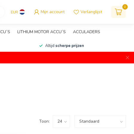
0
Mijn account
Verlanglijst
EUR
CCU´S
LITHIUM MOTOR ACCU´S
ACCULADERS
Altijd
scherpe prijzen
Toon: