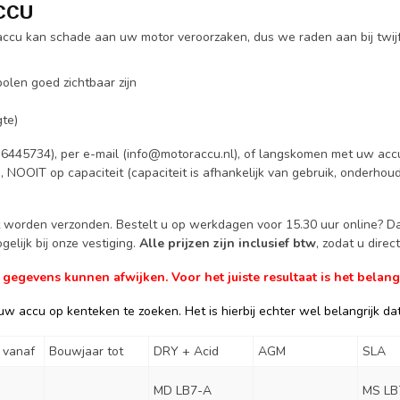
ACCU
e accu kan schade aan uw motor veroorzaken, dus we raden aan bij twij
olen goed zichtbaar zijn
te)
6445734), per e-mail (
info@motoraccu.nl
), of langskomen met uw accu
g, NOOIT op capaciteit (capaciteit is afhankelijk van gebruik, onderhou
ct worden verzonden. Bestelt u op werkdagen voor 15.30 uur online? 
elijk bij onze vestiging.
Alle prijzen zijn inclusief btw
, zodat u dire
gevens kunnen afwijken. Voor het juiste resultaat is het belangr
w accu op kenteken te zoeken. Het is hierbij echter wel belangrijk dat 
 vanaf
Bouwjaar tot
DRY + Acid
AGM
SLA
MD LB7-A
MS LB