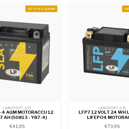
137 X 75 X 124 MM
10
LANDPORT (LP)
LANDPORT (LP)
7-4 AGM MOTORACCU 12
LFP7 12 VOLT 24 WH 
7 AH (50813 - YB7-4)
LIFEPO4 MOTORA
€41,95
€73,95