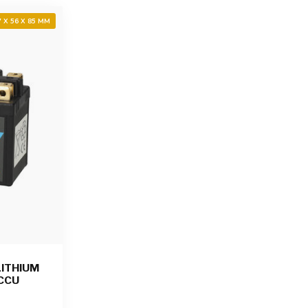
7 X 56 X 85 MM
LITHIUM
CCU