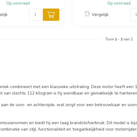
Op voorraad
Op voorraad
elijk
Vergelijk
Toon
1
-
2
van 2
chniek combineert met een klassieke uitstraling. Deze motor heeft ee
ht van slechts 112 kilogram is hij wendbaar en gemakkelijk te hanteren
 aan de voor- en achterzijde, wat zorgt voor een betrouwbaar en voors
emissienormen en biedt hij een laag brandstofverbruik. Dit model is b
mbinatie van stijl, functionaliteit en toegankelijkheid voor motorrijder