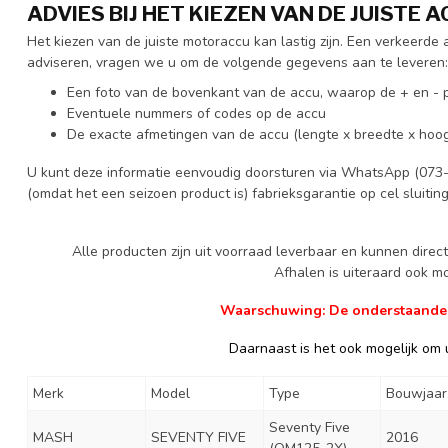
ADVIES BIJ HET KIEZEN VAN DE JUISTE 
Het kiezen van de juiste motoraccu kan lastig zijn. Een verkeerd
adviseren, vragen we u om de volgende gegevens aan te leveren:
Een foto van de bovenkant van de accu, waarop de + en - p
Eventuele nummers of codes op de accu
De exacte afmetingen van de accu (lengte x breedte x hoog
U kunt deze informatie eenvoudig doorsturen via WhatsApp (073-
(omdat het een seizoen product is) fabrieksgarantie op cel sluitin
Alle producten zijn uit voorraad leverbaar en kunnen dire
Afhalen is uiteraard ook mog
Waarschuwing: De onderstaande ge
Daarnaast is het ook mogelijk om u
Merk
Model
Type
Bouwjaar
Seventy Five
MASH
SEVENTY FIVE
2016