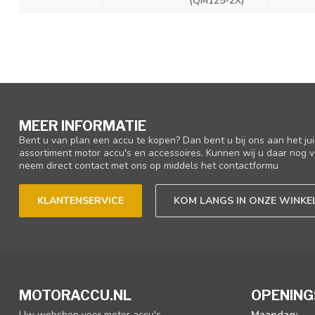
(QM125-2X)
MEER INFORMATIE
Bent u van plan een accu te kopen? Dan bent u bij ons aan het ju
assortiment motor accu's en accessoires. Kunnen wij u daar nog v
neem direct contact met ons op middels het contactformu
KLANTENSERVICE
KOM LANGS IN ONZE WINKE
MOTORACCU.NL
OPENING
Uw webshop voor motor accu's
Maandag: