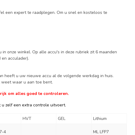
fel een expert te raadplegen. Om u snel en kosteloos te
 in onze winkel. Op alle accu's in deze rubriek zit 6 maanden
d en acculader).
Dan heeft u uw nieuwe accu al de volgende werkdag in huis.
ct weet waar u aan toe bent.
ijk om alles goed te controleren.
u zelf een extra controle uitvoert.
HVT
GEL
Lithium
7-4
ML LFP7