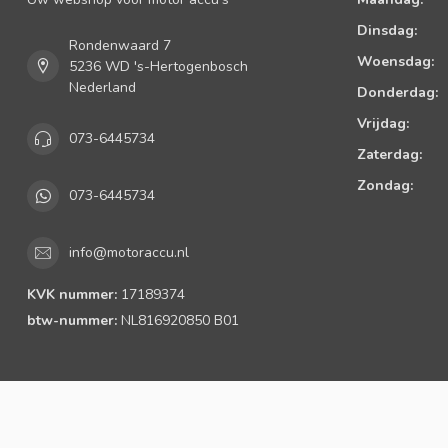
Dinsdag:
Rondenwaard 7
Woensdag:
5236 WD 's-Hertogenbosch
Nederland
Donderdag:
Vrijdag:
073-6445734
Zaterdag:
Zondag:
073-6445734
info@motoraccu.nl
KVK nummer:
17189374
btw-nummer:
NL816920850 B01