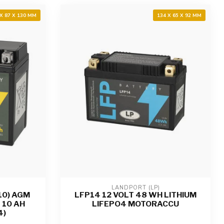
 X 87 X 130 MM
134 X 65 X 92 MM
LANDPORT (LP)
10) AGM
LFP14 12 VOLT 48 WH LITHIUM
 10 AH
LIFEPO4 MOTORACCU
4)