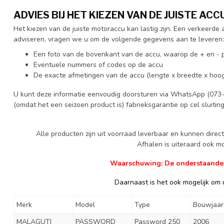
ADVIES BIJ HET KIEZEN VAN DE JUISTE ACC
Het kiezen van de juiste motoraccu kan lastig zijn. Een verkeerd
adviseren, vragen we u om de volgende gegevens aan te leveren:
Een foto van de bovenkant van de accu, waarop de + en - p
Eventuele nummers of codes op de accu
De exacte afmetingen van de accu (lengte x breedte x hoog
U kunt deze informatie eenvoudig doorsturen via WhatsApp (073-
(omdat het een seizoen product is) fabrieksgarantie op cel sluitin
Alle producten zijn uit voorraad leverbaar en kunnen dire
Afhalen is uiteraard ook mog
Waarschuwing: De onderstaande ge
Daarnaast is het ook mogelijk om u
Merk
Model
Type
Bouwjaar
MALAGUTI
PASSWORD
Password 250
2006