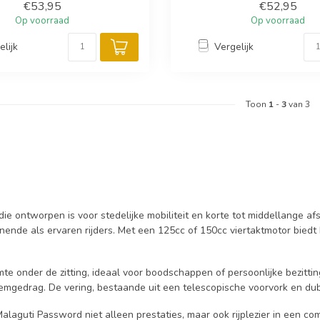
€53,95
€52,95
Op voorraad
Op voorraad
elijk
Vergelijk
Toon
1
-
3
van 3
ie ontworpen is voor stedelijke mobiliteit en korte tot middellange a
nnende als ervaren rijders. Met een 125cc of 150cc viertaktmotor biedt
mte onder de zitting, ideaal voor boodschappen of persoonlijke bezitt
d remgedrag. De vering, bestaande uit een telescopische voorvork en 
laguti Password niet alleen prestaties, maar ook rijplezier in een co