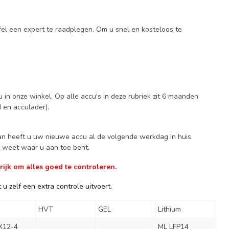
fel een expert te raadplegen. Om u snel en kosteloos te
 in onze winkel. Op alle accu's in deze rubriek zit 6 maanden
d en acculader).
Dan heeft u uw nieuwe accu al de volgende werkdag in huis.
ct weet waar u aan toe bent.
ijk om alles goed te controleren.
u zelf een extra controle uitvoert.
HVT
GEL
Lithium
X12-4
ML LFP14