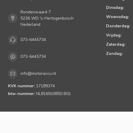
Dinsdag:
Rondenwaard 7
Woensdag:
5236 WD 's-Hertogenbosch
Nederland
Donderdag:
Vrijdag:
073-6445734
Zaterdag:
Zondag:
073-6445734
info@motoraccu.nl
KVK nummer:
17189374
btw-nummer:
NL816920850 B01