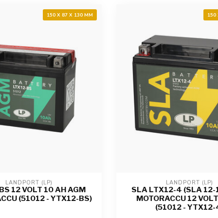
150 X 87 X 130 MM
150
LANDPORT (LP)
LANDPORT (LP)
BS 12 VOLT 10 AH AGM
SLA LTX12-4 (SLA 12-
CCU (51012 - YTX12-BS)
MOTORACCU 12 VOLT
(51012 - YTX12-