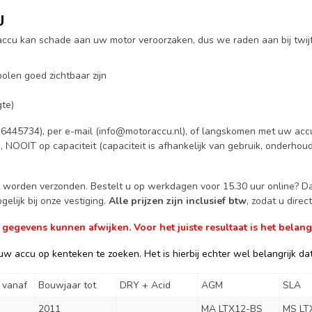
U
e accu kan schade aan uw motor veroorzaken, dus we raden aan bij twij
olen goed zichtbaar zijn
te)
6445734), per e-mail (
info@motoraccu.nl
), of langskomen met uw accu
g, NOOIT op capaciteit (capaciteit is afhankelijk van gebruik, onderhou
ct worden verzonden. Bestelt u op werkdagen voor 15.30 uur online? 
elijk bij onze vestiging.
Alle prijzen zijn inclusief btw
, zodat u dire
gevens kunnen afwijken. Voor het juiste resultaat is het belangr
w accu op kenteken te zoeken. Het is hierbij echter wel belangrijk dat 
 vanaf
Bouwjaar tot
DRY + Acid
AGM
SLA
2011
MA LTX12-BS
MS LT