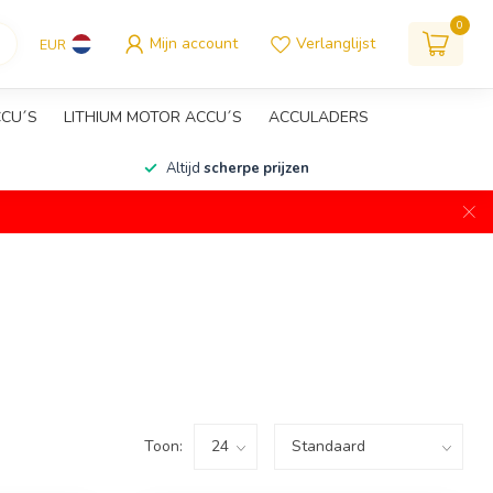
0
Mijn account
Verlanglijst
EUR
CCU´S
LITHIUM MOTOR ACCU´S
ACCULADERS
Altijd
scherpe prijzen
Toon: