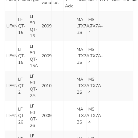
vanaf
tot
Acid
LF
LF
MA
MS
50
LIFAN
QT-
2009
LTX7A-
LTX7A-
QT-
15
BS
4
15
LF
LF
MA
MS
50
LIFAN
QT-
2009
LTX7A-
LTX7A-
QT-
15
BS
4
15A
LF
LF
MA
MS
50
LIFAN
QT-
2010
LTX7A-
LTX7A-
QT-
2
BS
4
2A
LF
LF
MA
MS
50
LIFAN
QT-
2009
LTX7A-
LTX7A-
QT-
26
BS
4
26
LF