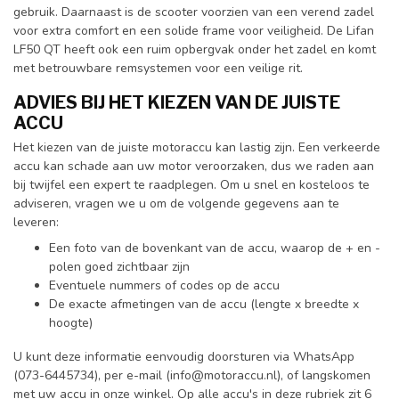
gebruik. Daarnaast is de scooter voorzien van een verend zadel
voor extra comfort en een solide frame voor veiligheid. De Lifan
LF50 QT heeft ook een ruim opbergvak onder het zadel en komt
met betrouwbare remsystemen voor een veilige rit.
ADVIES BIJ HET KIEZEN VAN DE JUISTE
ACCU
Het kiezen van de juiste motoraccu kan lastig zijn. Een verkeerde
accu kan schade aan uw motor veroorzaken, dus we raden aan
bij twijfel een expert te raadplegen. Om u snel en kosteloos te
adviseren, vragen we u om de volgende gegevens aan te
leveren:
Een foto van de bovenkant van de accu, waarop de + en -
polen goed zichtbaar zijn
Eventuele nummers of codes op de accu
De exacte afmetingen van de accu (lengte x breedte x
hoogte)
U kunt deze informatie eenvoudig doorsturen via WhatsApp
(073-6445734), per e-mail (
info@motoraccu.nl
), of langskomen
met uw accu in onze winkel. Op alle accu's in deze rubriek zit 6