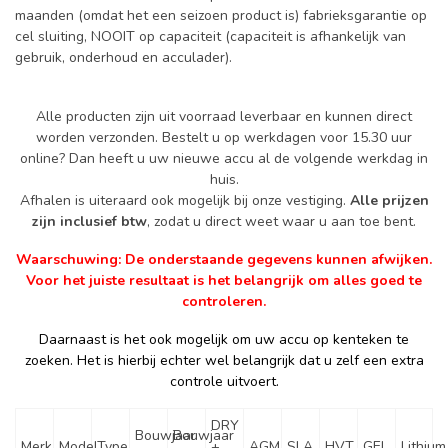
maanden (omdat het een seizoen product is) fabrieksgarantie op
cel sluiting, NOOIT op capaciteit (capaciteit is afhankelijk van
gebruik, onderhoud en acculader).
Alle producten zijn uit voorraad leverbaar en kunnen direct
worden verzonden. Bestelt u op werkdagen voor 15.30 uur
online? Dan heeft u uw nieuwe accu al de volgende werkdag in
huis.
Afhalen is uiteraard ook mogelijk bij onze vestiging.
Alle prijzen
zijn inclusief btw
, zodat u direct weet waar u aan toe bent.
Waarschuwing: De onderstaande gegevens kunnen afwijken.
Voor het juiste resultaat is het belangrijk om alles goed te
controleren.
Daarnaast is het ook mogelijk om uw accu op kenteken te
zoeken. Het is hierbij echter wel belangrijk dat u zelf een extra
controle uitvoert.
DRY
Bouwjaar
Bouwjaar
Merk
Model
Type
+
AGM
SLA
HVT
GEL
Lithium