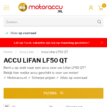
0
MENU
n
Alles
op voorraad
Let op ! i.v.m. vakantie zijn wij op maandag gesloten !
Home
/
Accu Lifan
/
Accu Lifan LF50 QT
ACCU LIFAN LF50 QT
Bent u op zoek naar een accu voor uw Lifan LF50 QT?
Bekijk hier welke accu geschikt is voor uw motor!
✓ Motoraccu.nl ✓ Scherpe prijzen ✓ Alles op voorraad
FILTERS