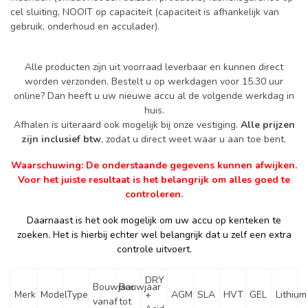
cel sluiting, NOOIT op capaciteit (capaciteit is afhankelijk van
gebruik, onderhoud en acculader).
Alle producten zijn uit voorraad leverbaar en kunnen direct
worden verzonden. Bestelt u op werkdagen voor 15.30 uur
online? Dan heeft u uw nieuwe accu al de volgende werkdag in
huis.
Afhalen is uiteraard ook mogelijk bij onze vestiging.
Alle prijzen
zijn inclusief btw
, zodat u direct weet waar u aan toe bent.
Waarschuwing: De onderstaande gegevens kunnen afwijken.
Voor het juiste resultaat is het belangrijk om alles goed te
controleren.
Daarnaast is het ook mogelijk om uw accu op kenteken te
zoeken. Het is hierbij echter wel belangrijk dat u zelf een extra
controle uitvoert.
DRY
Bouwjaar
Bouwjaar
Merk
Model
Type
+
AGM
SLA
HVT
GEL
Lithium
vanaf
tot