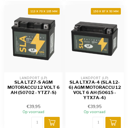
113 X 70 X 105 MM
150 X 87 X 93 MM
LANDPORT (LP)
LANDPORT (LP)
SLA LTZ7-S AGM
SLA LTX7A-4 (SLA 12-
MOTORACCU 12 VOLT 6
6) AGM MOTORACCU 12
AH (50702 - YTZ7-S)
VOLT 6 AH (50615 -
YTX7A-4)
€39,95
€39,95
Op voorraad
Op voorraad