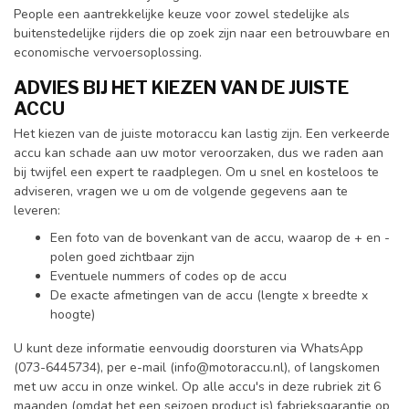
People een aantrekkelijke keuze voor zowel stedelijke als
buitenstedelijke rijders die op zoek zijn naar een betrouwbare en
economische vervoersoplossing.
ADVIES BIJ HET KIEZEN VAN DE JUISTE
ACCU
Het kiezen van de juiste motoraccu kan lastig zijn. Een verkeerde
accu kan schade aan uw motor veroorzaken, dus we raden aan
bij twijfel een expert te raadplegen. Om u snel en kosteloos te
adviseren, vragen we u om de volgende gegevens aan te
leveren:
Een foto van de bovenkant van de accu, waarop de + en -
polen goed zichtbaar zijn
Eventuele nummers of codes op de accu
De exacte afmetingen van de accu (lengte x breedte x
hoogte)
U kunt deze informatie eenvoudig doorsturen via WhatsApp
(073-6445734), per e-mail (
info@motoraccu.nl
), of langskomen
met uw accu in onze winkel. Op alle accu's in deze rubriek zit 6
maanden (omdat het een seizoen product is) fabrieksgarantie op