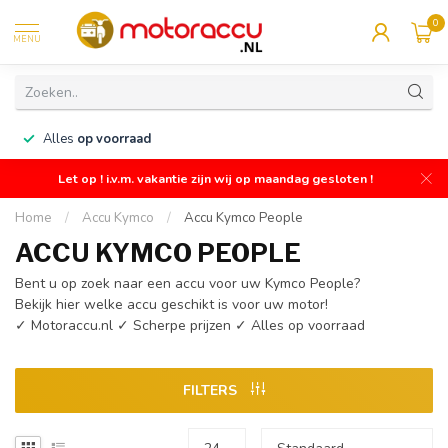
0
MENU
n
Alles
op voorraad
Let op ! i.v.m. vakantie zijn wij op maandag gesloten !
Home
/
Accu Kymco
/
Accu Kymco People
ACCU KYMCO PEOPLE
Bent u op zoek naar een accu voor uw Kymco People?
Bekijk hier welke accu geschikt is voor uw motor!
✓ Motoraccu.nl ✓ Scherpe prijzen ✓ Alles op voorraad
FILTERS