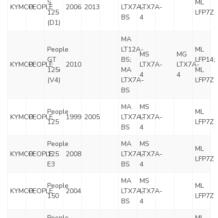
S
ML
KYMCO
PEOPLE
2006
2013
LTX7A-
LTX7A-
125
LFP7Z
BS
4
(D1)
MA
People
LT12A-
ML
MS
MG
GT
BS;
LFP14;
KYMCO
PEOPLE
2010
LTX7A-
LTX7A-
125i
MA
ML
4
4
(V4)
LTX7A-
LFP7Z
BS
MA
MS
People
ML
KYMCO
PEOPLE
1999
2005
LTX7A-
LTX7A-
125
LFP7Z
BS
4
People
MA
MS
ML
KYMCO
PEOPLE
125
2008
LTX7A-
LTX7A-
LFP7Z
E3
BS
4
MA
MS
People
ML
KYMCO
PEOPLE
2004
LTX7A-
LTX7A-
150
LFP7Z
BS
4
People
ML