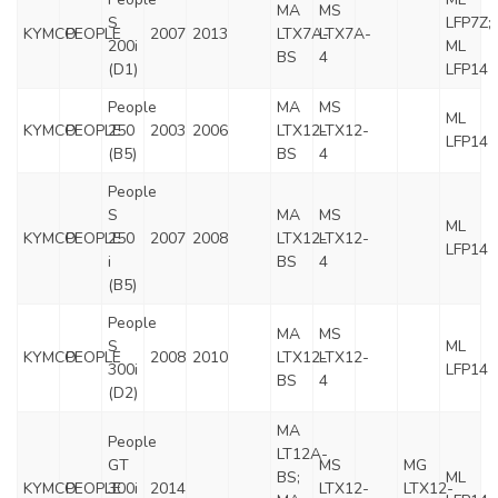
MA
MS
S
LFP7Z;
KYMCO
PEOPLE
2007
2013
LTX7A-
LTX7A-
200i
ML
BS
4
(D1)
LFP14
People
MA
MS
ML
KYMCO
PEOPLE
250
2003
2006
LTX12-
LTX12-
LFP14
(B5)
BS
4
People
S
MA
MS
ML
KYMCO
PEOPLE
250
2007
2008
LTX12-
LTX12-
LFP14
i
BS
4
(B5)
People
MA
MS
S
ML
KYMCO
PEOPLE
2008
2010
LTX12-
LTX12-
300i
LFP14
BS
4
(D2)
MA
People
LT12A-
GT
MS
MG
BS;
ML
KYMCO
PEOPLE
300i
2014
LTX12-
LTX12-