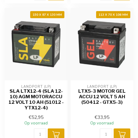
150 X 87 X 130 MM
113 X 70 X 106 MM
LANDPORT (LP)
LANDPORT (LP)
SLA LTX12-4 (SLA 12-
LTX5-3 MOTOR GEL
10) AGM MOTORACCU
ACCU 12 VOLT 5 AH
12 VOLT 10 AH (51012 -
(50412 - GTX5-3)
YTX12-4)
€52,95
€33,95
Op voorraad
Op voorraad