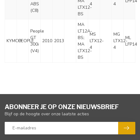
MA
LFP14
ABS
4
4
LTX12-
(C8)
BS
MA
People
LT12A-
MS
MG
GT
BS;
ML
KYMCO
PEOPLE
2010
2013
LTX12-
LTX12-
300i
MA
LFP14
4
4
(V4)
LTX12-
BS
ABONNEER JE OP ONZE NIEUWSBRIEF
Blijf op de hoogte over onze laatste acties