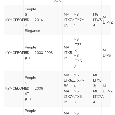
Acid
People
S
MA
MS
MG
ML
KYMCO
PEOPLE
50
2014
LTX7A-
LTX7A-
LTX7A-
LFP7Z
4T
BS
4
4
Elegance
MS
LTZ7-
People
MA
S;
ML
KYMCO
PEOPLE
50
2000
2006
LTX5L-
MS
LFP5
(B1)
BS
LTX5-
3
MA
MS
MG
People
LTX5L-
LTX7A-
LTX5-
S
BS;
4;
3;
ML
KYMCO
PEOPLE
50
2006
MA
MS
MG
LFP7Z
4T
LTX7A-
LTX5-
LTX7A-
(B9)
BS
3
4
People
MA
MS