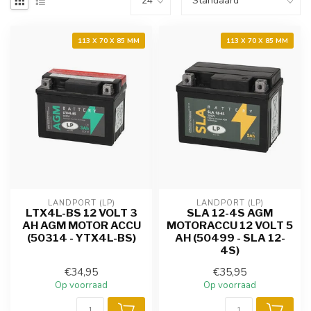
113 X 70 X 85 MM
113 X 70 X 85 MM
LANDPORT (LP)
LANDPORT (LP)
LTX4L-BS 12 VOLT 3
SLA 12-4S AGM
AH AGM MOTOR ACCU
MOTORACCU 12 VOLT 5
(50314 - YTX4L-BS)
AH (50499 - SLA 12-
4S)
€34,95
€35,95
Op voorraad
Op voorraad