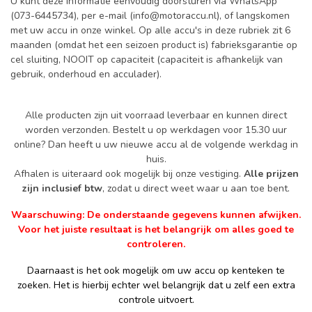
U kunt deze informatie eenvoudig doorsturen via WhatsApp
(073-6445734), per e-mail (
info@motoraccu.nl
), of langskomen
met uw accu in onze winkel. Op alle accu's in deze rubriek zit 6
maanden (omdat het een seizoen product is) fabrieksgarantie op
cel sluiting, NOOIT op capaciteit (capaciteit is afhankelijk van
gebruik, onderhoud en acculader).
Alle producten zijn uit voorraad leverbaar en kunnen direct
worden verzonden. Bestelt u op werkdagen voor 15.30 uur
online? Dan heeft u uw nieuwe accu al de volgende werkdag in
huis.
Afhalen is uiteraard ook mogelijk bij onze vestiging.
Alle prijzen
zijn inclusief btw
, zodat u direct weet waar u aan toe bent.
Waarschuwing: De onderstaande gegevens kunnen afwijken.
Voor het juiste resultaat is het belangrijk om alles goed te
controleren.
Daarnaast is het ook mogelijk om uw accu op kenteken te
zoeken. Het is hierbij echter wel belangrijk dat u zelf een extra
controle uitvoert.