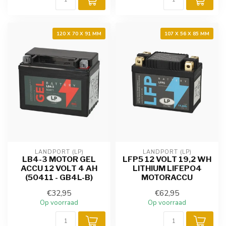
120 X 70 X 91 MM
107 X 56 X 85 MM
LANDPORT (LP)
LANDPORT (LP)
LB4-3 MOTOR GEL
LFP5 12 VOLT 19,2 WH
ACCU 12 VOLT 4 AH
LITHIUM LIFEPO4
(50411 - GB4L-B)
MOTORACCU
€32,95
€62,95
Op voorraad
Op voorraad