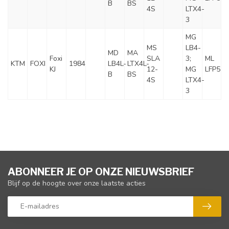
B
BS
4S
LTX4-
3
MG
MS
LB4-
MD
MA
Foxi
SLA
3;
ML
KTM
FOXI
1984
LB4L-
LTX4L-
KJ
12-
MG
LFP5
B
BS
4S
LTX4-
3
ABONNEER JE OP ONZE NIEUWSBRIEF
Blijf op de hoogte over onze laatste acties