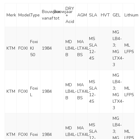
DRY
Bouwjaar
Bouwjaar
Merk
Model
Type
+
AGM
SLA
HVT
GEL
Lithium
vanaf
tot
Acid
MG
MS
LB4-
Foxi
MD
MA
SLA
3;
ML
KTM
FOXI
KJ
1984
LB4L-
LTX4L-
12-
MG
LFP5
50
B
BS
4S
LTX4-
3
MG
MS
LB4-
MD
MA
Foxi
SLA
3;
ML
KTM
FOXI
1984
LB4L-
LTX4L-
L
12-
MG
LFP5
B
BS
4S
LTX4-
3
MG
MS
LB4-
MD
MA
SLA
3;
ML
KTM
FOXI
Foxi
1984
LB4L-
LTX4L-
12-
MG
LFP5