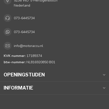
5236 WD 's-Hertogenbosch
Nederland
073-6445734
073-6445734
info@motoraccu.nl
KVK nummer:
17189374
btw-nummer:
NL816920850 B01
OPENINGSTIJDEN
INFORMATIE