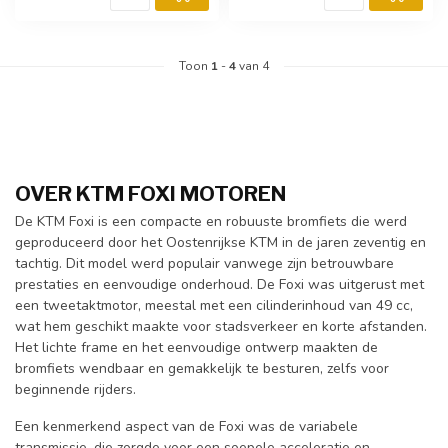
Toon
1
-
4
van 4
OVER KTM FOXI MOTOREN
De KTM Foxi is een compacte en robuuste bromfiets die werd
geproduceerd door het Oostenrijkse KTM in de jaren zeventig en
tachtig. Dit model werd populair vanwege zijn betrouwbare
prestaties en eenvoudige onderhoud. De Foxi was uitgerust met
een tweetaktmotor, meestal met een cilinderinhoud van 49 cc,
wat hem geschikt maakte voor stadsverkeer en korte afstanden.
Het lichte frame en het eenvoudige ontwerp maakten de
bromfiets wendbaar en gemakkelijk te besturen, zelfs voor
beginnende rijders.
Een kenmerkend aspect van de Foxi was de variabele
transmissie, die zorgde voor een soepele acceleratie en