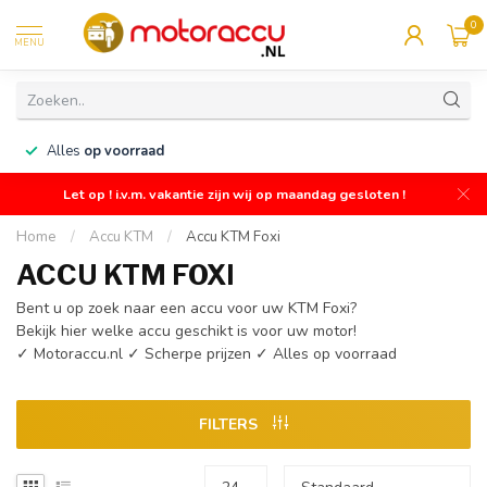
0
MENU
n
Alles
op voorraad
Let op ! i.v.m. vakantie zijn wij op maandag gesloten !
Home
/
Accu KTM
/
Accu KTM Foxi
ACCU KTM FOXI
Bent u op zoek naar een accu voor uw KTM Foxi?
Bekijk hier welke accu geschikt is voor uw motor!
✓ Motoraccu.nl ✓ Scherpe prijzen ✓ Alles op voorraad
FILTERS