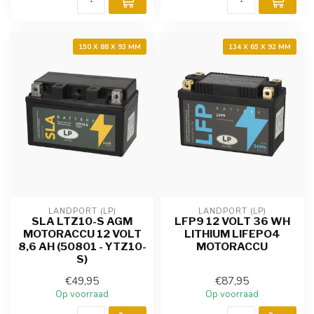
150 X 88 X 93 MM
134 X 65 X 92 MM
LANDPORT (LP)
LANDPORT (LP)
SLA LTZ10-S AGM
LFP9 12 VOLT 36 WH
MOTORACCU 12 VOLT
LITHIUM LIFEPO4
8,6 AH (50801 - YTZ10-
MOTORACCU
S)
€49,95
€87,95
Op voorraad
Op voorraad