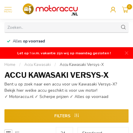
0
MENU
n
Alles
op voorraad
Let op ! i.v.m. vakantie zijn wij op maandag gesloten !
Home
/
Accu Kawasaki
/
Accu Kawasaki Versys-X
ACCU KAWASAKI VERSYS-X
Bent u op zoek naar een accu voor uw Kawasaki Versys-X?
Bekijk hier welke accu geschikt is voor uw motor!
✓ Motoraccu.nl ✓ Scherpe prijzen ✓ Alles op voorraad
FILTERS