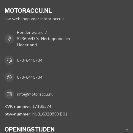
MOTORACCU.NL
Uw webshop voor motor accu's
Rondenwaard 7
5236 WD 's-Hertogenbosch
Nederland
073-6445734
073-6445734
info@motoraccu.nl
KVK nummer:
17189374
btw-nummer:
NL816920850 B01
OPENINGSTIJDEN