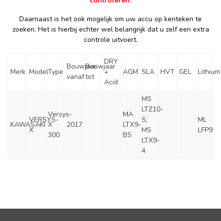
controleren.
Daarnaast is het ook mogelijk om uw accu op kenteken te
zoeken. Het is hierbij echter wel belangrijk dat u zelf een extra
controle uitvoert.
DRY
Bouwjaar
Bouwjaar
Merk
Model
Type
+
AGM
SLA
HVT
GEL
Lithium
vanaf
tot
Acid
MS
LTZ10-
Versys-
MA
VERSYS-
S;
ML
KAWASAKI
X
2017
LTX9-
X
MS
LFP9
300
BS
LTX9-
4