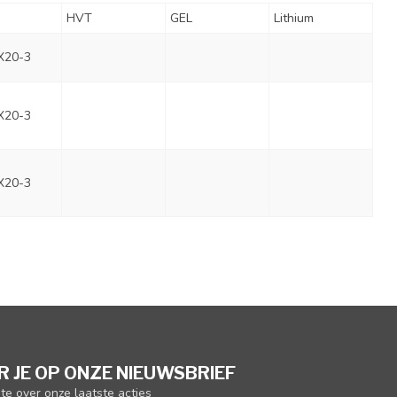
HVT
GEL
Lithium
X20-3
X20-3
X20-3
 JE OP ONZE NIEUWSBRIEF
gte over onze laatste acties