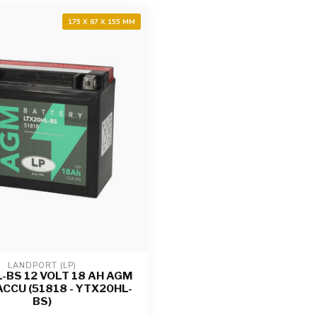
175 X 87 X 155 MM
LANDPORT (LP)
-BS 12 VOLT 18 AH AGM
CCU (51818 - YTX20HL-
BS)