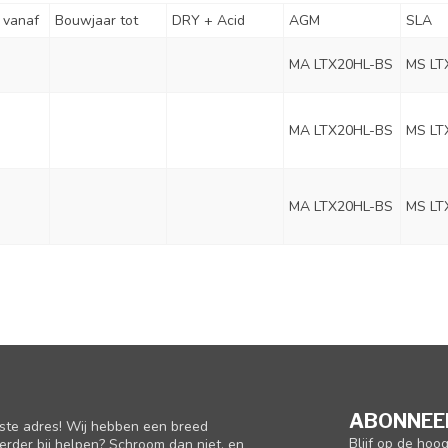
 vanaf
Bouwjaar tot
DRY + Acid
AGM
SLA
MA LTX20HL-BS
MS LT
MA LTX20HL-BS
MS LT
MA LTX20HL-BS
MS LT
ABONNEER
iste adres! Wij hebben een breed
Blijf op de hoo
erder bij helpen? Schroom dan niet, en