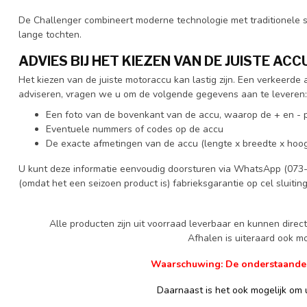
De Challenger combineert moderne technologie met traditionele sti
lange tochten.
ADVIES BIJ HET KIEZEN VAN DE JUISTE ACC
Het kiezen van de juiste motoraccu kan lastig zijn. Een verkeerd
adviseren, vragen we u om de volgende gegevens aan te leveren:
Een foto van de bovenkant van de accu, waarop de + en - p
Eventuele nummers of codes op de accu
De exacte afmetingen van de accu (lengte x breedte x hoog
U kunt deze informatie eenvoudig doorsturen via WhatsApp (073-
(omdat het een seizoen product is) fabrieksgarantie op cel sluitin
Alle producten zijn uit voorraad leverbaar en kunnen dire
Afhalen is uiteraard ook mog
Waarschuwing: De onderstaande ge
Daarnaast is het ook mogelijk om u