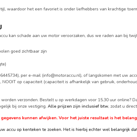
jl, waardoor het een favoriet is onder liefhebbers van krachtige toerm
U
e accu kan schade aan uw motor veroorzaken, dus we raden aan bij twij
olen goed zichtbaar zijn
te)
6445734), per e-mail (
info@motoraccu.nl
), of langskomen met uw accu
g, NOOIT op capaciteit (capaciteit is afhankelijk van gebruik, onderhou
ct worden verzonden. Bestelt u op werkdagen voor 15.30 uur online? 
elijk bij onze vestiging.
Alle prijzen zijn inclusief btw
, zodat u dire
gevens kunnen afwijken. Voor het juiste resultaat is het belangr
w accu op kenteken te zoeken. Het is hierbij echter wel belangrijk dat 