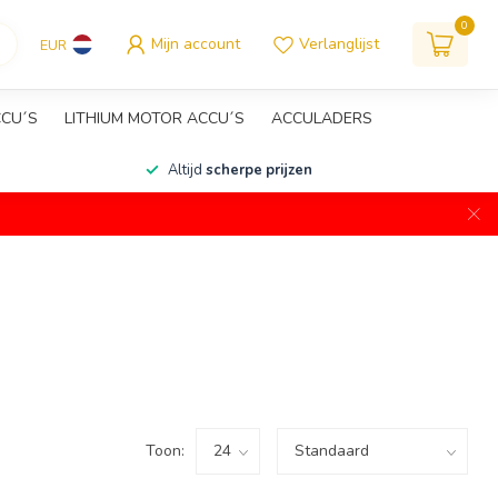
0
Mijn account
Verlanglijst
EUR
CCU´S
LITHIUM MOTOR ACCU´S
ACCULADERS
Altijd
scherpe prijzen
Toon: