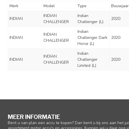
Merk
Model
Type
Bouwjaar
INDIAN
Indian
INDIAN
2020
CHALLENGER
Challenger (L)
Indian
INDIAN
INDIAN
Challenger Dark
2020
CHALLENGER
Horse (L)
Indian
INDIAN
INDIAN
Challenger
2020
CHALLENGER
Limited (L)
MEER INFORMATIE
Bent u van plan een accu te kopen? Dan bent u bij ons aan het ju
assortiment motor accu's en accessoires. Kunnen wij u daar nog v