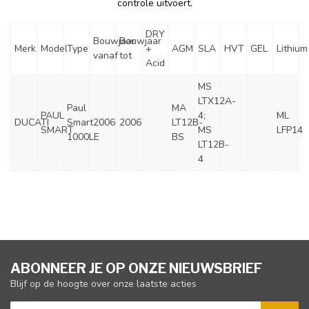
controle uitvoert.
DRY
Bouwjaar
Bouwjaar
Merk
Model
Type
+
AGM
SLA
HVT
GEL
Lithium
vanaf
tot
Acid
MS
LTX12A-
Paul
MA
PAUL
4;
ML
DUCATI
Smart
2006
2006
LT12B-
SMART
MS
LFP14
1000LE
BS
LT12B-
4
ABONNEER JE OP ONZE NIEUWSBRIEF
Blijf op de hoogte over onze laatste acties