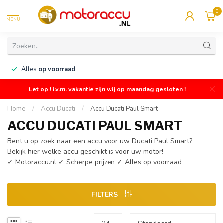
0
MENU
n
Alles
op voorraad
Let op ! i.v.m. vakantie zijn wij op maandag gesloten !
Home
/
Accu Ducati
/
Accu Ducati Paul Smart
ACCU DUCATI PAUL SMART
Bent u op zoek naar een accu voor uw Ducati Paul Smart?
Bekijk hier welke accu geschikt is voor uw motor!
✓ Motoraccu.nl ✓ Scherpe prijzen ✓ Alles op voorraad
FILTERS