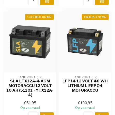
150 X 88 X 105 MM
134 X 65 X 92 MM
LANDPORT (LP)
LANDPORT (LP)
SLA LTX12A-4 AGM
LFP14 12 VOLT 48 WH
MOTORACCU 12 VOLT
LITHIUM LIFEPO4
10 AH (51101 - YTX12A-
MOTORACCU
4)
€51,95
€100,95
Op voorraad
Op voorraad