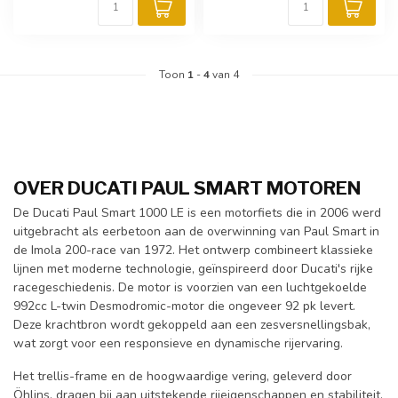
Toon
1
-
4
van 4
OVER DUCATI PAUL SMART MOTOREN
De Ducati Paul Smart 1000 LE is een motorfiets die in 2006 werd
uitgebracht als eerbetoon aan de overwinning van Paul Smart in
de Imola 200-race van 1972. Het ontwerp combineert klassieke
lijnen met moderne technologie, geïnspireerd door Ducati's rijke
racegeschiedenis. De motor is voorzien van een luchtgekoelde
992cc L-twin Desmodromic-motor die ongeveer 92 pk levert.
Deze krachtbron wordt gekoppeld aan een zesversnellingsbak,
wat zorgt voor een responsieve en dynamische rijervaring.
Het trellis-frame en de hoogwaardige vering, geleverd door
Öhlins, dragen bij aan uitstekende rijeigenschappen en stabiliteit.