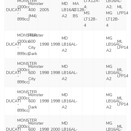
MONSTER
LTX12A-
LB16AL-
Monster
MD
MA
(300cc
4;
A2;
ML
DUCATI
400
2005
LB16AL-
LT12B-
-
MS
MG
LFP14
(M4)
A2
BS
899cc)
LT12B-
LT12B-
4
4
MONSTER
Monster
MD
MG
(300cc
600
ML
DUCATI
1998
1998
LB16AL-
LB16AL-
-
City
LFP14
A2
A2
899cc)
Dark
MONSTER
Monster
MD
MG
(300cc
ML
DUCATI
600
1998
1998
LB16AL-
LB16AL-
-
LFP14
City
A2
A2
899cc)
MONSTER
Monster
MD
MG
(300cc
ML
DUCATI
600
1998
1998
LB16AL-
LB16AL-
-
LFP14
Dark
A2
A2
899cc)
MONSTER
Monster
MD
MG
(300cc
ML
DUCATI
600
1998
2000
LB16AL-
LB16AL-