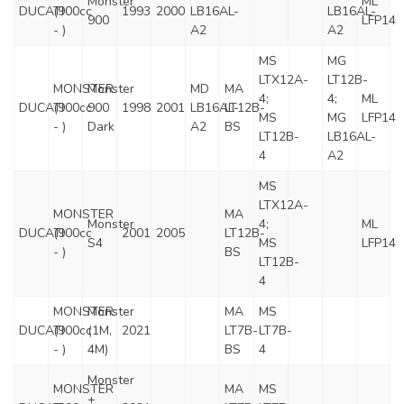
Monster
ML
DUCATI
(900cc
1993
2000
LB16AL-
LB16AL-
900
LFP14
- )
A2
A2
MS
MG
LTX12A-
LT12B-
MONSTER
Monster
MD
MA
4;
4;
ML
DUCATI
(900cc
900
1998
2001
LB16AL-
LT12B-
MS
MG
LFP14
- )
Dark
A2
BS
LT12B-
LB16AL-
4
A2
MS
LTX12A-
MONSTER
MA
Monster
4;
ML
DUCATI
(900cc
2001
2005
LT12B-
S4
MS
LFP14
- )
BS
LT12B-
4
MONSTER
Monster
MA
MS
DUCATI
(900cc
(1M,
2021
LT7B-
LT7B-
- )
4M)
BS
4
Monster
MONSTER
MA
MS
+