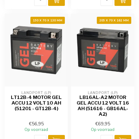
150 X 70 X 130 MM
205 X 70 X 162 MM
LANDPORT (LP)
LANDPORT (LP)
LT12B-4 MOTOR GEL
LB16AL-A2 MOTOR
ACCU 12 VOLT 10 AH
GEL ACCU 12 VOLT 16
(51201 - GT12B-4)
AH (51616 - GB16AL-
A2)
€56,95
€69,95
Op voorraad
Op voorraad