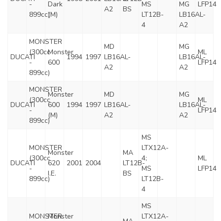
-
Dark
MS
MG
LFP14
A2
BS
899cc)
(M)
LT12B-
LB16AL-
4
A2
MONSTER
MD
MG
(300cc
Monster
ML
DUCATI
1994
1997
LB16AL-
LB16AL-
-
600
LFP14
A2
A2
899cc)
MONSTER
Monster
MD
MG
(300cc
ML
DUCATI
600
1994
1997
LB16AL-
LB16AL-
-
LFP14
(M)
A2
A2
899cc)
MS
MONSTER
LTX12A-
Monster
MA
(300cc
4;
ML
DUCATI
620
2001
2004
LT12B-
-
MS
LFP14
I.E.
BS
899cc)
LT12B-
4
MS
MONSTER
Monster
LTX12A-