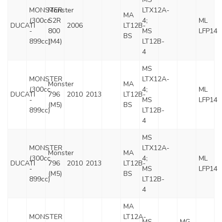
MONSTER
Monster
LTX12A-
MA
(300cc
S2R
4;
ML
DUCATI
2006
LT12B-
-
800
MS
LFP14
BS
899cc)
(M4)
LT12B-
4
MS
MONSTER
LTX12A-
Monster
MA
(300cc
4;
ML
DUCATI
796
2010
2013
LT12B-
-
MS
LFP14
(M5)
BS
899cc)
LT12B-
4
MS
MONSTER
LTX12A-
Monster
MA
(300cc
4;
ML
DUCATI
796
2010
2013
LT12B-
-
MS
LFP14
(M5)
BS
899cc)
LT12B-
4
MA
MONSTER
LT12A-
MS
MG