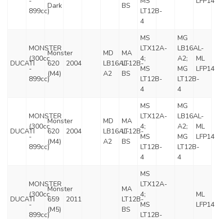
-
MS
LFP14
Dark
BS
899cc)
LT12B-
4
MS
MG
MONSTER
LTX12A-
LB16AL-
Monster
MD
MA
(300cc
4;
A2;
ML
DUCATI
620
2004
LB16AL-
LT12B-
-
MS
MG
LFP14
(M4)
A2
BS
899cc)
LT12B-
LT12B-
4
4
MS
MG
MONSTER
LTX12A-
LB16AL-
Monster
MD
MA
(300cc
4;
A2;
ML
DUCATI
620
2004
LB16AL-
LT12B-
-
MS
MG
LFP14
(M4)
A2
BS
899cc)
LT12B-
LT12B-
4
4
MS
MONSTER
LTX12A-
Monster
MA
(300cc
4;
ML
DUCATI
659
2011
LT12B-
-
MS
LFP14
(M5)
BS
899cc)
LT12B-