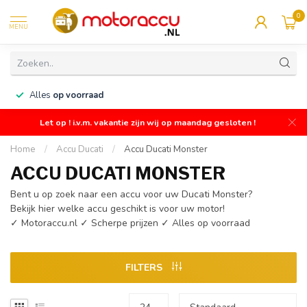
0
MENU
n
Alles
op voorraad
Let op ! i.v.m. vakantie zijn wij op maandag gesloten !
Home
/
Accu Ducati
/
Accu Ducati Monster
ACCU DUCATI MONSTER
Bent u op zoek naar een accu voor uw Ducati Monster?
Bekijk hier welke accu geschikt is voor uw motor!
✓ Motoraccu.nl ✓ Scherpe prijzen ✓ Alles op voorraad
FILTERS