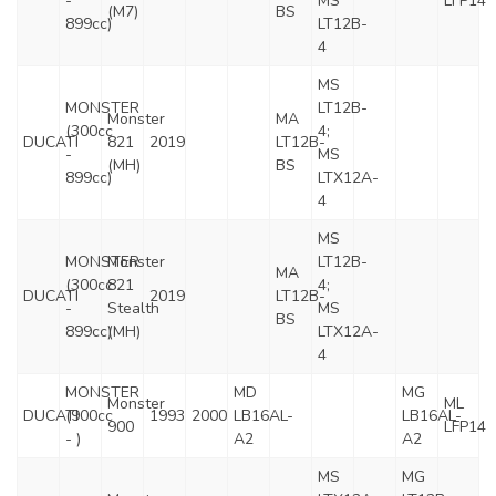
-
MS
LFP14
(M7)
BS
899cc)
LT12B-
4
MS
MONSTER
LT12B-
Monster
MA
(300cc
4;
DUCATI
821
2019
LT12B-
-
MS
(MH)
BS
899cc)
LTX12A-
4
MS
MONSTER
Monster
LT12B-
MA
(300cc
821
4;
DUCATI
2019
LT12B-
-
Stealth
MS
BS
899cc)
(MH)
LTX12A-
4
MONSTER
MD
MG
Monster
ML
DUCATI
(900cc
1993
2000
LB16AL-
LB16AL-
900
LFP14
- )
A2
A2
MS
MG