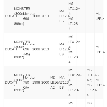
MS
MONSTER
LTX12A-
MA
(300cc
Monster
4;
ML
DUCATI
2008
2013
LT12B-
-
696+
MS
LFP14
BS
899cc)
LT12B-
4
MS
MONSTER
LTX12A-
Monster
MA
(300cc
4;
ML
DUCATI
696
2008
2013
LT12B-
-
MS
LFP14
(M5)
BS
899cc)
LT12B-
4
MS
MG
MONSTER
LTX12A-
LB16AL-
Monster
MD
MA
(300cc
4;
A2;
ML
DUCATI
750
1998
2000
LB16AL-
LT12B-
-
MS
MG
LFP14
City
A2
BS
899cc)
LT12B-
LT12B-
4
4
MS
MG