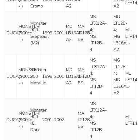
LFP14
- )
Cromo
A2
A2
MS
MG
Monster
LTX12A-
LT12B-
MONSTER
MD
MA
900
4;
4;
ML
DUCATI
(900cc
1999
2001
LB16AL-
LT12B-
S/Spezial
MS
MG
LFP14
- )
A2
BS
(M2)
LT12B-
LB16AL-
4
A2
MS
MG
LTX12A-
LT12B-
MONSTER
Monster
MD
MA
4;
4;
ML
DUCATI
(900cc
900
1999
2001
LB16AL-
LT12B-
MS
MG
LFP14
- )
Metallic
A2
BS
LT12B-
LB16AL-
4
A2
MS
Monster
LTX12A-
MONSTER
MA
900
4;
ML
DUCATI
(900cc
2001
2002
LT12B-
I.E.
MS
LFP14
- )
BS
Dark
LT12B-
4