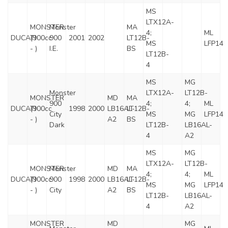
MS
LTX12A-
MONSTER
Monster
MA
4;
ML
DUCATI
(900cc
900
2001
2002
LT12B-
MS
LFP14
- )
I.E.
BS
LT12B-
4
MS
MG
Monster
LTX12A-
LT12B-
MONSTER
MD
MA
900
4;
4;
ML
DUCATI
(900cc
1998
2000
LB16AL-
LT12B-
City
MS
MG
LFP14
- )
A2
BS
Dark
LT12B-
LB16AL-
4
A2
MS
MG
LTX12A-
LT12B-
MONSTER
Monster
MD
MA
4;
4;
ML
DUCATI
(900cc
900
1998
2000
LB16AL-
LT12B-
MS
MG
LFP14
- )
City
A2
BS
LT12B-
LB16AL-
4
A2
MONSTER
MD
MG