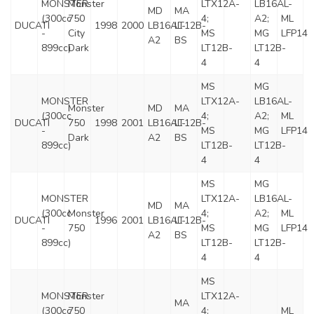
MONSTER
Monster
LTX12A-
LB16AL-
MD
MA
(300cc
750
4;
A2;
ML
DUCATI
1998
2000
LB16AL-
LT12B-
-
City
MS
MG
LFP14
A2
BS
899cc)
Dark
LT12B-
LT12B-
4
4
MS
MG
MONSTER
LTX12A-
LB16AL-
Monster
MD
MA
(300cc
4;
A2;
ML
DUCATI
750
1998
2001
LB16AL-
LT12B-
-
MS
MG
LFP14
Dark
A2
BS
899cc)
LT12B-
LT12B-
4
4
MS
MG
MONSTER
LTX12A-
LB16AL-
MD
MA
(300cc
Monster
4;
A2;
ML
DUCATI
1996
2001
LB16AL-
LT12B-
-
750
MS
MG
LFP14
A2
BS
899cc)
LT12B-
LT12B-
4
4
MS
MONSTER
Monster
LTX12A-
MA
(300cc
750
4;
ML