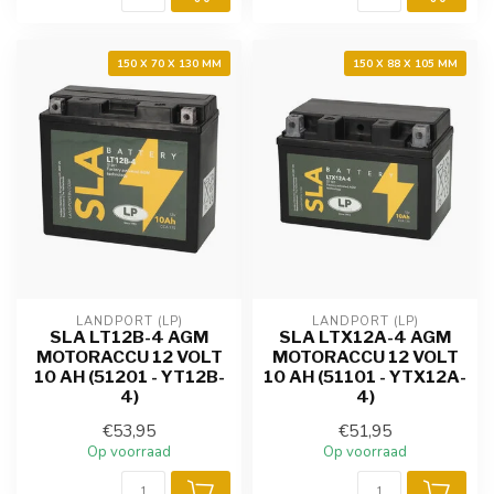
150 X 70 X 130 MM
150 X 88 X 105 MM
LANDPORT (LP)
LANDPORT (LP)
SLA LT12B-4 AGM
SLA LTX12A-4 AGM
MOTORACCU 12 VOLT
MOTORACCU 12 VOLT
10 AH (51201 - YT12B-
10 AH (51101 - YTX12A-
4)
4)
€53,95
€51,95
Op voorraad
Op voorraad