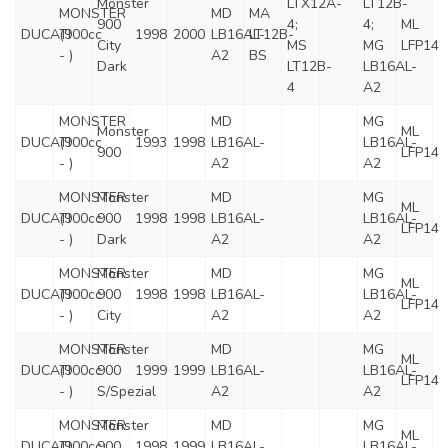
Monster
LTX12A-
LT12B-
MONSTER
MD
MA
900
4;
4;
ML
DUCATI
(900cc
1998
2000
LB16AL-
LT12B-
City
MS
MG
LFP14
- )
A2
BS
Dark
LT12B-
LB16AL-
4
A2
MONSTER
MD
MG
Monster
ML
DUCATI
(900cc
1993
1998
LB16AL-
LB16AL-
900
LFP14
- )
A2
A2
MONSTER
Monster
MD
MG
ML
DUCATI
(900cc
900
1998
1998
LB16AL-
LB16AL-
LFP14
- )
Dark
A2
A2
MONSTER
Monster
MD
MG
ML
DUCATI
(900cc
900
1998
1998
LB16AL-
LB16AL-
LFP14
- )
City
A2
A2
MONSTER
Monster
MD
MG
ML
DUCATI
(900cc
900
1999
1999
LB16AL-
LB16AL-
LFP14
- )
S/Spezial
A2
A2
MONSTER
Monster
MD
MG
ML
DUCATI
(900cc
900
1998
1999
LB16AL-
LB16AL-