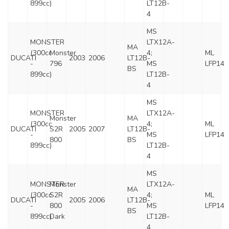
899cc)
LT12B-
4
MS
MONSTER
LTX12A-
MA
(300cc
Monster
4;
ML
DUCATI
2003
2006
LT12B-
-
796
MS
LFP14
BS
899cc)
LT12B-
4
MS
MONSTER
LTX12A-
Monster
MA
(300cc
4;
ML
DUCATI
S2R
2005
2007
LT12B-
-
MS
LFP14
800
BS
899cc)
LT12B-
4
MS
MONSTER
Monster
LTX12A-
MA
(300cc
S2R
4;
ML
DUCATI
2005
2006
LT12B-
-
800
MS
LFP14
BS
899cc)
Dark
LT12B-
4