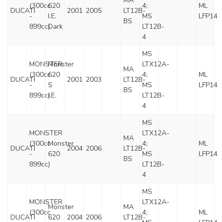
MA
(300cc
620
4;
ML
DUCATI
2001
2005
LT12B-
-
I.E.
MS
LFP14
BS
899cc)
Dark
LT12B-
4
MS
MONSTER
Monster
LTX12A-
MA
(300cc
620
4;
ML
DUCATI
2001
2003
LT12B-
-
S
MS
LFP14
BS
899cc)
I.E.
LT12B-
4
MS
MONSTER
LTX12A-
MA
(300cc
Monster
4;
ML
DUCATI
2004
2006
LT12B-
-
620
MS
LFP14
BS
899cc)
LT12B-
4
MS
MONSTER
LTX12A-
Monster
MA
(300cc
4;
ML
DUCATI
620
2004
2006
LT12B-