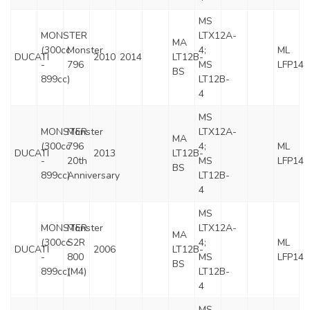
MS
MONSTER
LTX12A-
MA
(300cc
Monster
4;
ML
DUCATI
2010
2014
LT12B-
-
796
MS
LFP14
BS
899cc)
LT12B-
4
MS
MONSTER
Monster
LTX12A-
MA
(300cc
796
4;
ML
DUCATI
2013
LT12B-
-
20th
MS
LFP14
BS
899cc)
Anniversary
LT12B-
4
MS
MONSTER
Monster
LTX12A-
MA
(300cc
S2R
4;
ML
DUCATI
2006
LT12B-
-
800
MS
LFP14
BS
899cc)
(M4)
LT12B-
4
MS