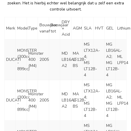
zoeken. Het is hierbij echter wel belangrijk dat u zelf een extra
controle uitvoert.
DRY
Bouwjaar
Bouwjaar
Merk
Model
Type
+
AGM
SLA
HVT
GEL
Lithium
vanaf
tot
Acid
MS
MG
MONSTER
LTX12A-
LB16AL-
Monster
MD
MA
(300cc
4;
A2;
ML
DUCATI
400
2005
LB16AL-
LT12B-
-
MS
MG
LFP14
(M4)
A2
BS
899cc)
LT12B-
LT12B-
4
4
MS
MG
MONSTER
LTX12A-
LB16AL-
Monster
MD
MA
(300cc
4;
A2;
ML
DUCATI
400
2005
LB16AL-
LT12B-
-
MS
MG
LFP14
(M4)
A2
BS
899cc)
LT12B-
LT12B-
4
4
MS
MG