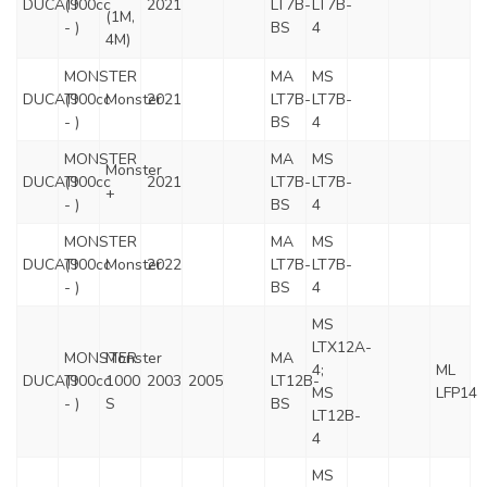
DUCATI
(900cc
2021
LT7B-
LT7B-
(1M,
- )
BS
4
4M)
MONSTER
MA
MS
DUCATI
(900cc
Monster
2021
LT7B-
LT7B-
- )
BS
4
MONSTER
MA
MS
Monster
DUCATI
(900cc
2021
LT7B-
LT7B-
+
- )
BS
4
MONSTER
MA
MS
DUCATI
(900cc
Monster
2022
LT7B-
LT7B-
- )
BS
4
MS
LTX12A-
MONSTER
Monster
MA
4;
ML
DUCATI
(900cc
1000
2003
2005
LT12B-
MS
LFP14
- )
S
BS
LT12B-
4
MS