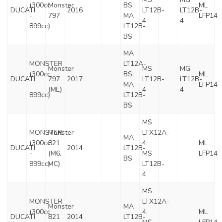
(300cc
Monster
BS;
ML
DUCATI
2016
LT12B-
LT12B-
-
797
MA
LFP14
4
4
899cc)
LT12B-
BS
MA
MONSTER
LT12A-
Monster
MS
MG
(300cc
BS;
ML
DUCATI
797
2017
LT12B-
LT12B-
-
MA
LFP14
(ME)
4
4
899cc)
LT12B-
BS
MS
MONSTER
Monster
LTX12A-
MA
(300cc
821
4;
ML
DUCATI
2014
LT12B-
-
(M6,
MS
LFP14
BS
899cc)
MC)
LT12B-
4
MS
MONSTER
LTX12A-
Monster
MA
(300cc
4;
ML
DUCATI
821
2014
LT12B-