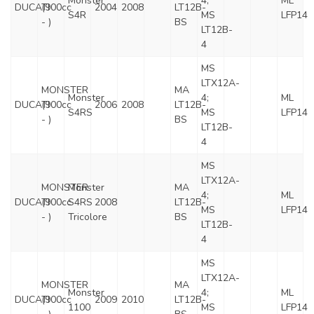
Monster
4;
ML
DUCATI
(900cc
2004
2008
LT12B-
S4R
MS
LFP14
- )
BS
LT12B-
4
MS
LTX12A-
MONSTER
MA
Monster
4;
ML
DUCATI
(900cc
2006
2008
LT12B-
S4RS
MS
LFP14
- )
BS
LT12B-
4
MS
LTX12A-
MONSTER
Monster
MA
4;
ML
DUCATI
(900cc
S4RS
2008
LT12B-
MS
LFP14
- )
Tricolore
BS
LT12B-
4
MS
LTX12A-
MONSTER
MA
Monster
4;
ML
DUCATI
(900cc
2009
2010
LT12B-
1100
MS
LFP14