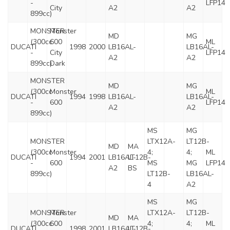
-
LFP14
City
A2
A2
899cc)
MONSTER
Monster
MD
MG
(300cc
600
ML
DUCATI
1998
2000
LB16AL-
LB16AL-
-
City
LFP14
A2
A2
899cc)
Dark
MONSTER
MD
MG
(300cc
Monster
ML
DUCATI
1994
1998
LB16AL-
LB16AL-
-
600
LFP14
A2
A2
899cc)
MS
MG
MONSTER
LTX12A-
LT12B-
MD
MA
(300cc
Monster
4;
4;
ML
DUCATI
1994
2001
LB16AL-
LT12B-
-
600
MS
MG
LFP14
A2
BS
899cc)
LT12B-
LB16AL-
4
A2
MS
MG
MONSTER
Monster
LTX12A-
LT12B-
MD
MA
(300cc
600
4;
4;
ML
DUCATI
1998
2001
LB16AL-
LT12B-