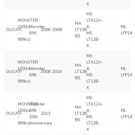
4
MS
MONSTER
LTX12A-
MA
(300cc
Monster
4;
ML
DUCATI
2006
2008
LT12B-
-
695
MS
LFP14
BS
899cc)
LT12B-
4
MS
MONSTER
LTX12A-
MA
(300cc
Monster
4;
ML
DUCATI
2008
2014
LT12B-
-
696
MS
LFP14
BS
899cc)
LT12B-
4
MS
MONSTER
Monster
LTX12A-
MA
(300cc
696
4;
ML
DUCATI
2013
LT12B-
-
20th
MS
LFP14
BS
899cc)
Anniversary
LT12B-
4