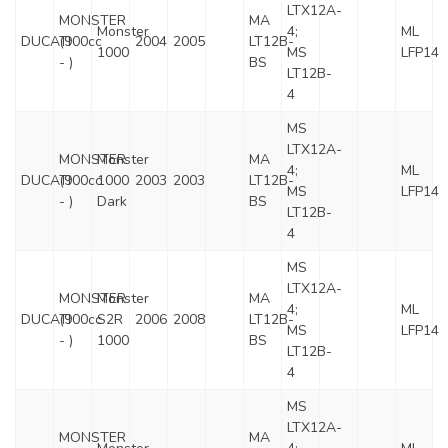
LTX12A-
MONSTER
MA
Monster
4;
ML
DUCATI
(900cc
2004
2005
LT12B-
1000
MS
LFP14
- )
BS
LT12B-
4
MS
LTX12A-
MONSTER
Monster
MA
4;
ML
DUCATI
(900cc
1000
2003
2003
LT12B-
MS
LFP14
- )
Dark
BS
LT12B-
4
MS
LTX12A-
MONSTER
Monster
MA
4;
ML
DUCATI
(900cc
S2R
2006
2008
LT12B-
MS
LFP14
- )
1000
BS
LT12B-
4
MS
LTX12A-
MONSTER
MA