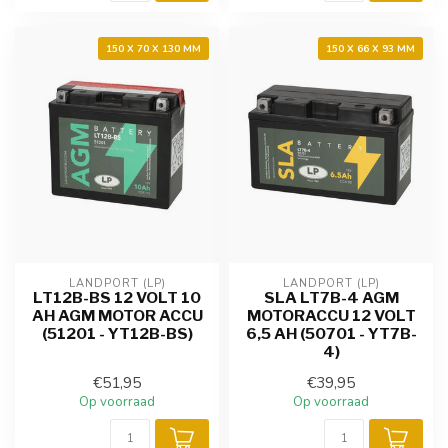
150 X 70 X 130 MM
150 X 66 X 93 MM
LANDPORT (LP)
LANDPORT (LP)
LT12B-BS 12 VOLT 10
SLA LT7B-4 AGM
AH AGM MOTOR ACCU
MOTORACCU 12 VOLT
(51201 - YT12B-BS)
6,5 AH (50701 - YT7B-
4)
€51,95
€39,95
Op voorraad
Op voorraad