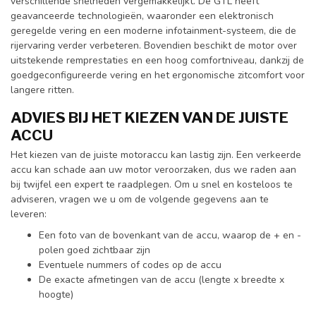
verschillende snelheden vergemakkelijkt. De GTL heeft
geavanceerde technologieën, waaronder een elektronisch
geregelde vering en een moderne infotainment-systeem, die de
rijervaring verder verbeteren. Bovendien beschikt de motor over
uitstekende remprestaties en een hoog comfortniveau, dankzij de
goedgeconfigureerde vering en het ergonomische zitcomfort voor
langere ritten.
ADVIES BIJ HET KIEZEN VAN DE JUISTE
ACCU
Het kiezen van de juiste motoraccu kan lastig zijn. Een verkeerde
accu kan schade aan uw motor veroorzaken, dus we raden aan
bij twijfel een expert te raadplegen. Om u snel en kosteloos te
adviseren, vragen we u om de volgende gegevens aan te
leveren:
Een foto van de bovenkant van de accu, waarop de + en -
polen goed zichtbaar zijn
Eventuele nummers of codes op de accu
De exacte afmetingen van de accu (lengte x breedte x
hoogte)