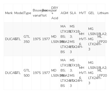
DRY
Bouwjaar
Bouwjaar
Merk
Model
Type
+
AGM
SLA
HVT
GEL
Lithium
vanaf
tot
Acid
MA
MS
MG
LTX18L-
LTX18-
MH
L50N18LA2;
GTL
MD
BS;
3;
ML
DUCATI
GTL
1975
1977
HVT-
MG
350
L50N18LA2
MA
MS
LFP20
6
LTX24H-
LTX24HL-
LTX24H-
3
BS
3
MA
MS
MG
LTX18L-
LTX18-
MH
L50N18LA2;
GTL
MD
BS;
3;
ML
DUCATI
GTL
1975
1977
HVT-
MG
500
L50N18LA2
MA
MS
LFP20
6
LTX24H-
LTX24HL-
LTX24H-
3
BS
3