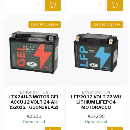
205 X 87 X 162 MM
165 X 86 X 130 MM
LANDPORT (LP)
LANDPORT (LP)
LTX24H-3 MOTOR GEL
LFP20 12 VOLT 72 WH
ACCU 12 VOLT 24 AH
LITHIUM LIFEPO4
(52012 - G50N18LA2)
MOTORACCU
€95,95
€172,95
Op voorraad
Op voorraad