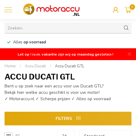
0
MENU
n
Alles
op voorraad
Let op ! i.v.m. vakantie zijn wij op maandag gesloten !
Home
/
Accu Ducati
/
Accu Ducati GTL
ACCU DUCATI GTL
Bent u op zoek naar een accu voor uw Ducati GTL?
Bekijk hier welke accu geschikt is voor uw motor!
✓ Motoraccu.nl ✓ Scherpe prijzen ✓ Alles op voorraad
FILTERS