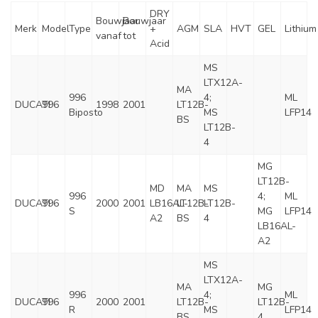
DRY
Bouwjaar
Bouwjaar
Merk
Model
Type
+
AGM
SLA
HVT
GEL
Lithium
vanaf
tot
Acid
MS
LTX12A-
MA
996
4;
ML
DUCATI
996
1998
2001
LT12B-
Biposto
MS
LFP14
BS
LT12B-
4
MG
LT12B-
MD
MA
MS
996
4;
ML
DUCATI
996
2000
2001
LB16AL-
LT12B-
LT12B-
S
MG
LFP14
A2
BS
4
LB16AL-
A2
MS
LTX12A-
MA
MG
996
4;
ML
DUCATI
996
2000
2001
LT12B-
LT12B-
R
MS
LFP14
BS
4