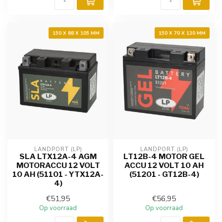
150 X 88 X 105 MM
150 X 70 X 130 MM
LANDPORT (LP)
LANDPORT (LP)
SLA LTX12A-4 AGM
LT12B-4 MOTOR GEL
MOTORACCU 12 VOLT
ACCU 12 VOLT 10 AH
10 AH (51101 - YTX12A-
(51201 - GT12B-4)
4)
€51,95
€56,95
Op voorraad
Op voorraad