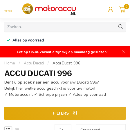
0
MENU
n
Alles
op voorraad
Let op ! i.v.m. vakantie zijn wij op maandag gesloten !
Home
/
Accu Ducati
/
Accu Ducati 996
ACCU DUCATI 996
Bent u op zoek naar een accu voor uw Ducati 996?
Bekijk hier welke accu geschikt is voor uw motor!
✓ Motoraccu.nl ✓ Scherpe prijzen ✓ Alles op voorraad
FILTERS