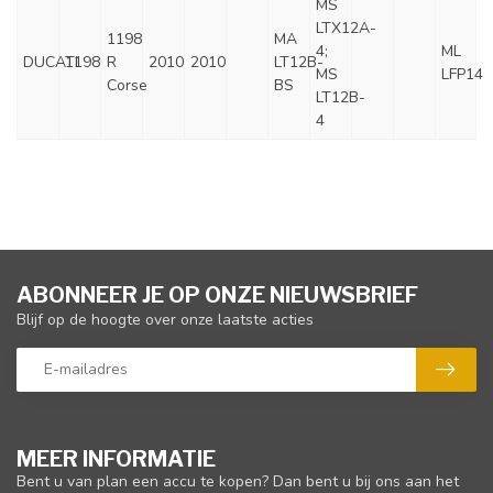
MS
LTX12A-
1198
MA
4;
ML
DUCATI
1198
R
2010
2010
LT12B-
MS
LFP14
Corse
BS
LT12B-
4
ABONNEER JE OP ONZE NIEUWSBRIEF
Blijf op de hoogte over onze laatste acties
MEER INFORMATIE
Bent u van plan een accu te kopen? Dan bent u bij ons aan het