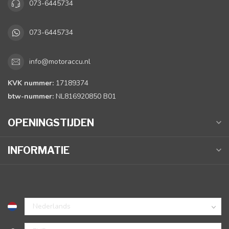
073-6445734
073-6445734
info@motoraccu.nl
KVK nummer:
17189374
btw-nummer:
NL816920850 B01
OPENINGSTIJDEN
INFORMATIE