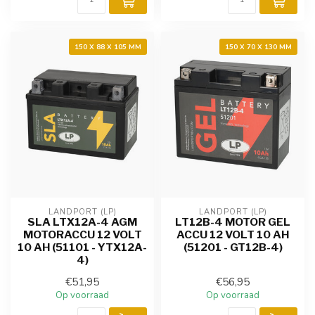
150 X 88 X 105 MM
150 X 70 X 130 MM
LANDPORT (LP)
LANDPORT (LP)
SLA LTX12A-4 AGM
LT12B-4 MOTOR GEL
MOTORACCU 12 VOLT
ACCU 12 VOLT 10 AH
10 AH (51101 - YTX12A-
(51201 - GT12B-4)
4)
€51,95
€56,95
Op voorraad
Op voorraad