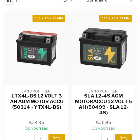
113 X 70 X 85 MM
113 X 70 X 85 MM
LANDPORT (LP)
LANDPORT (LP)
LTX4L-BS 12 VOLT 3
SLA 12-4S AGM
AH AGM MOTOR ACCU
MOTORACCU 12 VOLT 5
(50314 - YTX4L-BS)
AH (50499 - SLA 12-
4S)
€34,95
€35,95
Op voorraad
Op voorraad