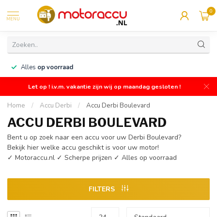
0
MENU
n
Alles
op voorraad
Let op ! i.v.m. vakantie zijn wij op maandag gesloten !
Home
/
Accu Derbi
/
Accu Derbi Boulevard
ACCU DERBI BOULEVARD
Bent u op zoek naar een accu voor uw Derbi Boulevard?
Bekijk hier welke accu geschikt is voor uw motor!
✓ Motoraccu.nl ✓ Scherpe prijzen ✓ Alles op voorraad
FILTERS