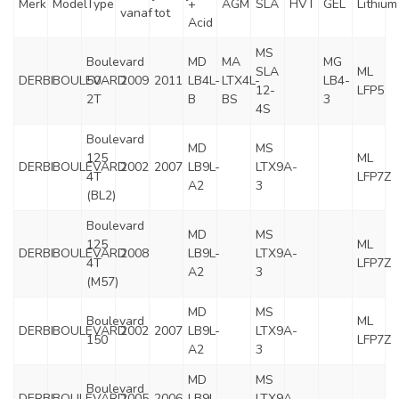
Merk
Model
Type
+
AGM
SLA
HVT
GEL
Lithium
vanaf
tot
Acid
MS
Boulevard
MD
MA
MG
SLA
ML
DERBI
BOULEVARD
50
2009
2011
LB4L-
LTX4L-
LB4-
12-
LFP5
2T
B
BS
3
4S
Boulevard
MD
MS
125
ML
DERBI
BOULEVARD
2002
2007
LB9L-
LTX9A-
4T
LFP7Z
A2
3
(BL2)
Boulevard
MD
MS
125
ML
DERBI
BOULEVARD
2008
LB9L-
LTX9A-
4T
LFP7Z
A2
3
(M57)
MD
MS
Boulevard
ML
DERBI
BOULEVARD
2002
2007
LB9L-
LTX9A-
150
LFP7Z
A2
3
MD
MS
Boulevard
DERBI
BOULEVARD
2005
2006
LB9L-
LTX9A-