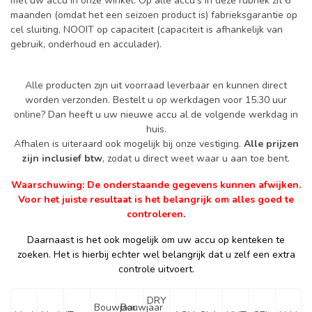
met uw accu in onze winkel. Op alle accu's in deze rubriek zit 6
maanden (omdat het een seizoen product is) fabrieksgarantie op
cel sluiting, NOOIT op capaciteit (capaciteit is afhankelijk van
gebruik, onderhoud en acculader).
Alle producten zijn uit voorraad leverbaar en kunnen direct
worden verzonden. Bestelt u op werkdagen voor 15.30 uur
online? Dan heeft u uw nieuwe accu al de volgende werkdag in
huis.
Afhalen is uiteraard ook mogelijk bij onze vestiging.
Alle prijzen
zijn inclusief btw
, zodat u direct weet waar u aan toe bent.
Waarschuwing: De onderstaande gegevens kunnen afwijken.
Voor het juiste resultaat is het belangrijk om alles goed te
controleren.
Daarnaast is het ook mogelijk om uw accu op kenteken te
zoeken. Het is hierbij echter wel belangrijk dat u zelf een extra
controle uitvoert.
DRY
Bouwjaar
Bouwjaar