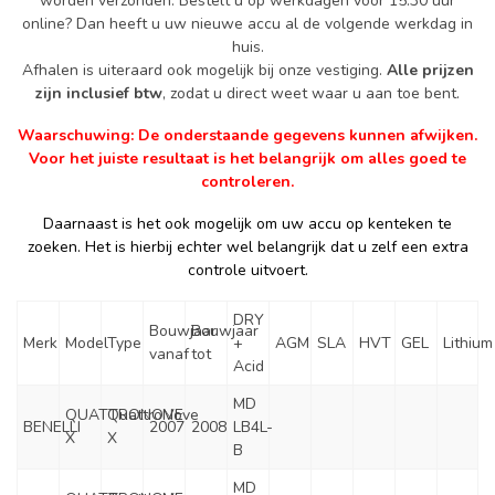
worden verzonden. Bestelt u op werkdagen voor 15.30 uur
online? Dan heeft u uw nieuwe accu al de volgende werkdag in
huis.
Afhalen is uiteraard ook mogelijk bij onze vestiging.
Alle prijzen
zijn inclusief btw
, zodat u direct weet waar u aan toe bent.
Waarschuwing: De onderstaande gegevens kunnen afwijken.
Voor het juiste resultaat is het belangrijk om alles goed te
controleren.
Daarnaast is het ook mogelijk om uw accu op kenteken te
zoeken. Het is hierbij echter wel belangrijk dat u zelf een extra
controle uitvoert.
DRY
Bouwjaar
Bouwjaar
Merk
Model
Type
+
AGM
SLA
HVT
GEL
Lithium
vanaf
tot
Acid
MD
QUATTRONOVE
QuattroNove
BENELLI
2007
2008
LB4L-
X
X
B
MD