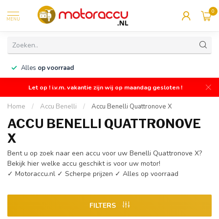
0
MENU
n
Alles
op voorraad
Let op ! i.v.m. vakantie zijn wij op maandag gesloten !
Home
/
Accu Benelli
/
Accu Benelli Quattronove X
ACCU BENELLI QUATTRONOVE
X
Bent u op zoek naar een accu voor uw Benelli Quattronove X?
Bekijk hier welke accu geschikt is voor uw motor!
✓ Motoraccu.nl ✓ Scherpe prijzen ✓ Alles op voorraad
FILTERS