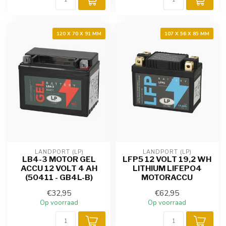
120 X 70 X 91 MM
107 X 56 X 85 MM
LANDPORT (LP)
LANDPORT (LP)
LB4-3 MOTOR GEL
LFP5 12 VOLT 19,2 WH
ACCU 12 VOLT 4 AH
LITHIUM LIFEPO4
(50411 - GB4L-B)
MOTORACCU
€32,95
€62,95
Op voorraad
Op voorraad