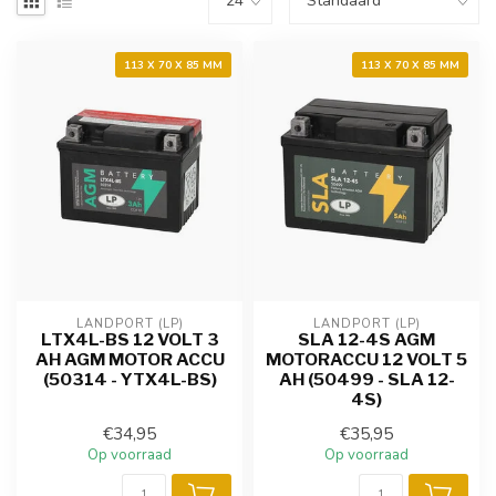
113 X 70 X 85 MM
113 X 70 X 85 MM
LANDPORT (LP)
LANDPORT (LP)
LTX4L-BS 12 VOLT 3
SLA 12-4S AGM
AH AGM MOTOR ACCU
MOTORACCU 12 VOLT 5
(50314 - YTX4L-BS)
AH (50499 - SLA 12-
4S)
€34,95
€35,95
Op voorraad
Op voorraad