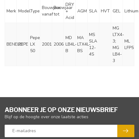
DRY
Bouwjaar
Bouwjaar
Merk
Model
Type
+
AGM
SLA
HVT
GEL
Lithium
vanaf
tot
Acid
MG
MS
LTX4-
Pepe
MD
MA
SLA
3;
ML
BENELLI
PEPE
LX
2001
2006
LB4L-
LTX4L-
12-
MG
LFP5
50
B
BS
4S
LB4-
3
ABONNEER JE OP ONZE NIEUWSBRIEF
Blijf op de hoogte over onze laatste acties