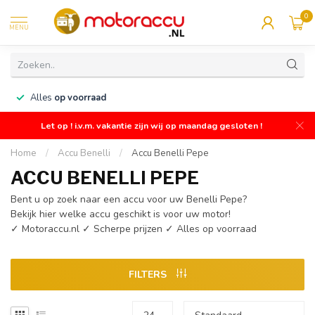
0
MENU
n
Alles
op voorraad
Let op ! i.v.m. vakantie zijn wij op maandag gesloten !
Home
/
Accu Benelli
/
Accu Benelli Pepe
ACCU BENELLI PEPE
Bent u op zoek naar een accu voor uw Benelli Pepe?
Bekijk hier welke accu geschikt is voor uw motor!
✓ Motoraccu.nl ✓ Scherpe prijzen ✓ Alles op voorraad
FILTERS