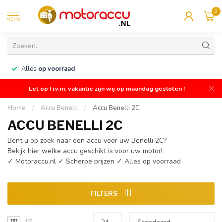
0
MENU
n
Alles
op voorraad
Let op ! i.v.m. vakantie zijn wij op maandag gesloten !
Home
/
Accu Benelli
/
Accu Benelli 2C
ACCU BENELLI 2C
Bent u op zoek naar een accu voor uw Benelli 2C?
Bekijk hier welke accu geschikt is voor uw motor!
✓ Motoraccu.nl ✓ Scherpe prijzen ✓ Alles op voorraad
FILTERS