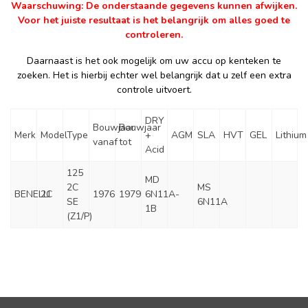
Waarschuwing: De onderstaande gegevens kunnen afwijken.
Voor het juiste resultaat is het belangrijk om alles goed te
controleren.
Daarnaast is het ook mogelijk om uw accu op kenteken te
zoeken. Het is hierbij echter wel belangrijk dat u zelf een extra
controle uitvoert.
DRY
Bouwjaar
Bouwjaar
Merk
Model
Type
+
AGM
SLA
HVT
GEL
Lithium
vanaf
tot
Acid
125
MD
2C
MS
BENELLI
2C
1976
1979
6N11A-
SE
6N11A
1B
(Z1/P)