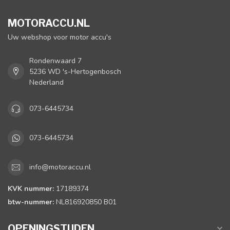
MOTORACCU.NL
Uw webshop voor motor accu's
Rondenwaard 7
5236 WD 's-Hertogenbosch
Nederland
073-6445734
073-6445734
info@motoraccu.nl
KVK nummer:
17189374
btw-nummer:
NL816920850 B01
OPENINGSTIJDEN