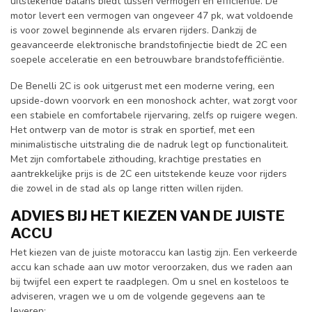
uitstekende balans biedt tussen vermogen en efficiëntie. De
motor levert een vermogen van ongeveer 47 pk, wat voldoende
is voor zowel beginnende als ervaren rijders. Dankzij de
geavanceerde elektronische brandstofinjectie biedt de 2C een
soepele acceleratie en een betrouwbare brandstofefficiëntie.
De Benelli 2C is ook uitgerust met een moderne vering, een
upside-down voorvork en een monoshock achter, wat zorgt voor
een stabiele en comfortabele rijervaring, zelfs op ruigere wegen.
Het ontwerp van de motor is strak en sportief, met een
minimalistische uitstraling die de nadruk legt op functionaliteit.
Met zijn comfortabele zithouding, krachtige prestaties en
aantrekkelijke prijs is de 2C een uitstekende keuze voor rijders
die zowel in de stad als op lange ritten willen rijden.
ADVIES BIJ HET KIEZEN VAN DE JUISTE
ACCU
Het kiezen van de juiste motoraccu kan lastig zijn. Een verkeerde
accu kan schade aan uw motor veroorzaken, dus we raden aan
bij twijfel een expert te raadplegen. Om u snel en kosteloos te
adviseren, vragen we u om de volgende gegevens aan te
leveren: