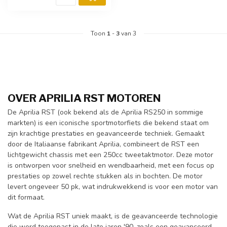
Toon
1
-
3
van 3
OVER APRILIA RST MOTOREN
De Aprilia RST (ook bekend als de Aprilia RS250 in sommige
markten) is een iconische sportmotorfiets die bekend staat om
zijn krachtige prestaties en geavanceerde techniek. Gemaakt
door de Italiaanse fabrikant Aprilia, combineert de RST een
lichtgewicht chassis met een 250cc tweetaktmotor. Deze motor
is ontworpen voor snelheid en wendbaarheid, met een focus op
prestaties op zowel rechte stukken als in bochten. De motor
levert ongeveer 50 pk, wat indrukwekkend is voor een motor van
dit formaat.
Wat de Aprilia RST uniek maakt, is de geavanceerde technologie
die werd toegepast in de late jaren '90, zoals een geavanceerd