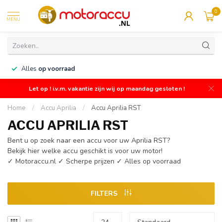
0
MENU
n
Alles
op voorraad
Let op ! i.v.m. vakantie zijn wij op maandag gesloten !
Home
/
Accu Aprilia
/
Accu Aprilia RST
ACCU APRILIA RST
Bent u op zoek naar een accu voor uw Aprilia RST?
Bekijk hier welke accu geschikt is voor uw motor!
✓ Motoraccu.nl ✓ Scherpe prijzen ✓ Alles op voorraad
FILTERS