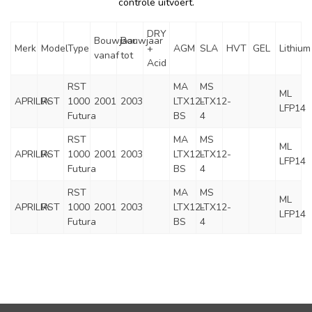
controle uitvoert.
DRY
Bouwjaar
Bouwjaar
Merk
Model
Type
+
AGM
SLA
HVT
GEL
Lithium
vanaf
tot
Acid
RST
MA
MS
ML
APRILIA
RST
1000
2001
2003
LTX12-
LTX12-
LFP14
Futura
BS
4
RST
MA
MS
ML
APRILIA
RST
1000
2001
2003
LTX12-
LTX12-
LFP14
Futura
BS
4
RST
MA
MS
ML
APRILIA
RST
1000
2001
2003
LTX12-
LTX12-
LFP14
Futura
BS
4